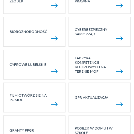
ŻŁOBEK
PRAWNA
CYBERBEZPIECZNY
BIORÓŻNORODNOŚĆ
SAMORZĄD
FABRYKA
KOMPETENCJI
CYFROWE LUBELSKIE
KLUCZOWYCH NA
TERENIE MOF
FILM OTWÓRZ SIĘ NA
GPR AKTUALIZACJA
POMOC
POSIŁEK W DOMU I W
GRANTY PPGR
SZKOLE