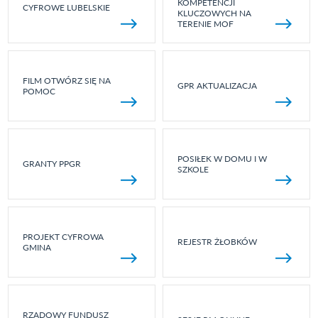
KOMPETENCJI
CYFROWE LUBELSKIE
KLUCZOWYCH NA
TERENIE MOF
FILM OTWÓRZ SIĘ NA
GPR AKTUALIZACJA
POMOC
POSIŁEK W DOMU I W
GRANTY PPGR
SZKOLE
PROJEKT CYFROWA
REJESTR ŻŁOBKÓW
GMINA
RZĄDOWY FUNDUSZ