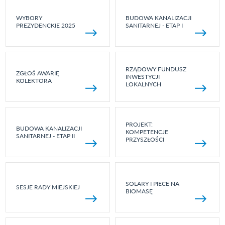
WYBORY
BUDOWA KANALIZACJI
PREZYDENCKIE 2025
SANITARNEJ - ETAP I
RZĄDOWY FUNDUSZ
ZGŁOŚ AWARIĘ
INWESTYCJI
KOLEKTORA
LOKALNYCH
PROJEKT:
BUDOWA KANALIZACJI
KOMPETENCJE
SANITARNEJ - ETAP II
PRZYSZŁOŚCI
SOLARY I PIECE NA
SESJE RADY MIEJSKIEJ
BIOMASĘ