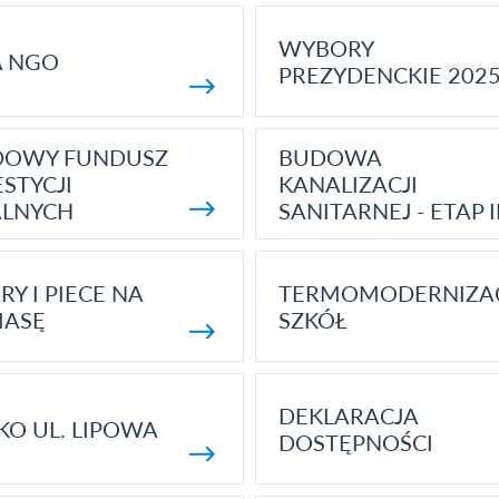
WYBORY
A NGO
PREZYDENCKIE 202
DOWY FUNDUSZ
BUDOWA
STYCJI
KANALIZACJI
ALNYCH
SANITARNEJ - ETAP I
RY I PIECE NA
TERMOMODERNIZA
MASĘ
SZKÓŁ
DEKLARACJA
KO UL. LIPOWA
DOSTĘPNOŚCI