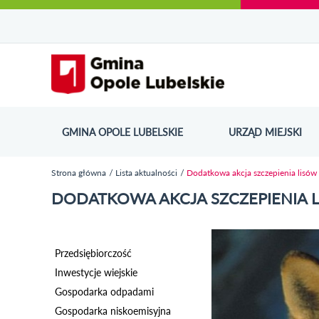
Urząd Miejski w Opolu Lubelskim - oficjaln
Przejdź
Przejdź
Przejdź do
Przejdź do
Przejdź do
Przejdź
Przejdź do
Przejdź
Przejdź
do
do
wyszukiwarki
ścieżki
kategorii
do
kalendarza
do
do
Przejdź do strony startow
mapy
menu
nawigacyjnej
aktualności
treści
wydarzeń
galerii
stopki
strony
zdjęć
GMINA OPOLE LUBELSKIE
URZĄD MIEJSKI
ODN
Strona główna
Lista aktualności
Dodatkowa akcja szczepienia lisów
Jesteś tutaj
DODATKOWA AKCJA SZCZEPIENIA 
Przedsiębiorczość
Inwestycje wiejskie
Gospodarka odpadami
Gospodarka niskoemisyjna