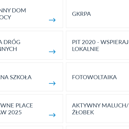
ENNY DOM
GKRPA
OCY
A DRÓG
PIT 2020 - WSPIERAJ
NNYCH
LOKALNIE
NA SZKOŁA
FOTOWOLTAIKA
YWNE PLACE
AKTYWNY MALUCH/
AW 2025
ŻŁOBEK