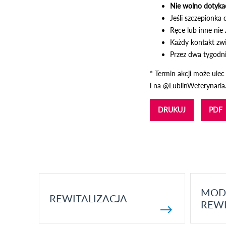
Nie wolno dotykać
Jeśli szczepionka 
Ręce lub inne nie
Każdy kontakt zwi
Przez dwa tygodni
* Termin akcji może ule
i na @LublinWeterynaria
DRUKUJ
PDF
MOD
REWITALIZACJA
REWI