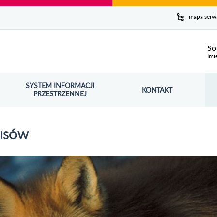
y serwis
mapa serw
ej
So
Imi
SYSTEM INFORMACJI
Szuk
KONTAKT
OŚNIK OTWORZY SIĘ W NOWYM OKNIE
PRZESTRZENNEJ
Wy
LISÓW