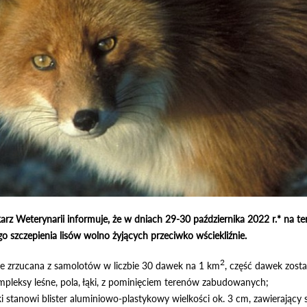
arz Weterynarii informuje, że w dniach 29-30 października 2022 r.* na t
szczepienia lisów wolno żyjących przeciwko wściekliźnie.
2
ie zrzucana z samolotów w liczbie 30 dawek na 1 km
, część dawek zosta
pleksy leśne, pola, łąki, z pominięciem terenów zabudowanych;
 stanowi blister aluminiowo-plastykowy wielkości ok. 3 cm, zawierając