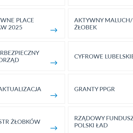
YWNE PLACE
AKTYWNY MALUCH/
AW 2025
ŻŁOBEK
RBEZPIECZNY
CYFROWE LUBELSKI
ORZĄD
AKTUALIZACJA
GRANTY PPGR
RZĄDOWY FUNDUS
STR ŻŁOBKÓW
POLSKI ŁAD