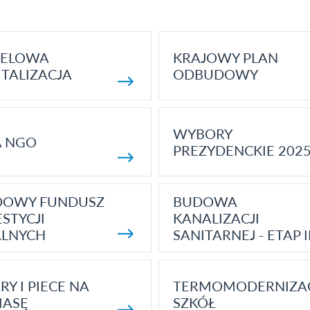
ELOWA
KRAJOWY PLAN
TALIZACJA
ODBUDOWY
WYBORY
A NGO
PREZYDENCKIE 202
DOWY FUNDUSZ
BUDOWA
STYCJI
KANALIZACJI
ALNYCH
SANITARNEJ - ETAP I
RY I PIECE NA
TERMOMODERNIZA
MASĘ
SZKÓŁ