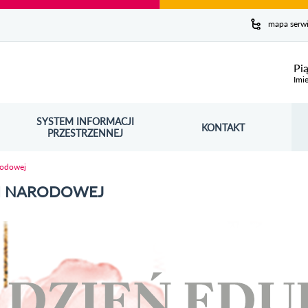
y serwis
mapa serw
ej
Pi
Imie
SYSTEM INFORMACJI
Szuk
KONTAKT
OŚNIK OTWORZY SIĘ W NOWYM OKNIE
PRZESTRZENNEJ
Wy
rodowej
JI NARODOWEJ