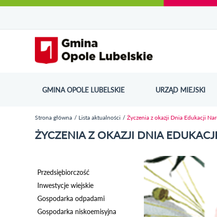
Urząd Miejski w Opolu Lubelskim - oficjaln
Przejdź
Przejdź
Przejdź do
Przejdź do
Przejdź do
Przejdź
Przejdź do
Przejdź
Przejdź
do
do
wyszukiwarki
ścieżki
kategorii
do
kalendarza
do
do
Przejdź do strony startow
mapy
menu
nawigacyjnej
aktualności
treści
wydarzeń
galerii
stopki
strony
zdjęć
GMINA OPOLE LUBELSKIE
URZĄD MIEJSKI
ODN
Strona główna
Lista aktualności
Życzenia z okazji Dnia Edukacji Na
Jesteś tutaj
ŻYCZENIA Z OKAZJI DNIA EDUKAC
Przedsiębiorczość
Inwestycje wiejskie
Gospodarka odpadami
Gospodarka niskoemisyjna