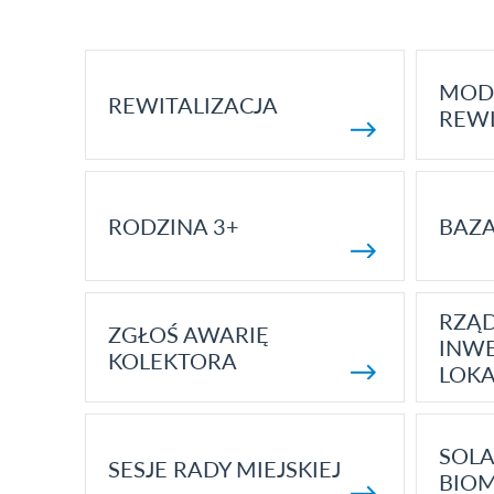
MOD
REWITALIZACJA
REWI
RODZINA 3+
BAZ
RZĄ
ZGŁOŚ AWARIĘ
INWE
KOLEKTORA
LOK
SOLA
SESJE RADY MIEJSKIEJ
BIO