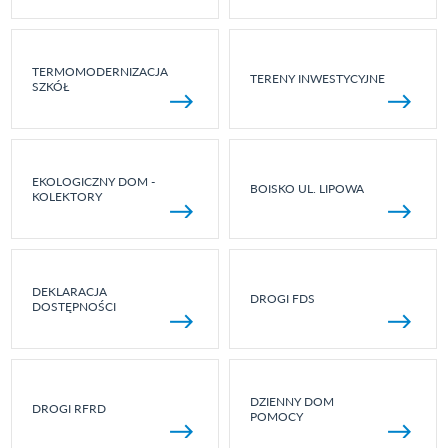
TERMOMODERNIZACJA
TERENY INWESTYCYJNE
SZKÓŁ
EKOLOGICZNY DOM -
BOISKO UL. LIPOWA
KOLEKTORY
DEKLARACJA
DROGI FDS
DOSTĘPNOŚCI
DZIENNY DOM
DROGI RFRD
POMOCY