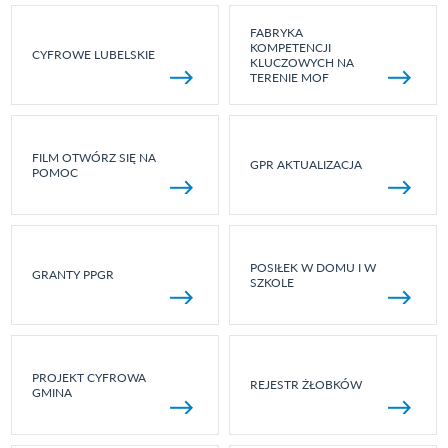
FABRYKA
KOMPETENCJI
CYFROWE LUBELSKIE
KLUCZOWYCH NA
TERENIE MOF
FILM OTWÓRZ SIĘ NA
GPR AKTUALIZACJA
POMOC
POSIŁEK W DOMU I W
GRANTY PPGR
SZKOLE
PROJEKT CYFROWA
REJESTR ŻŁOBKÓW
GMINA