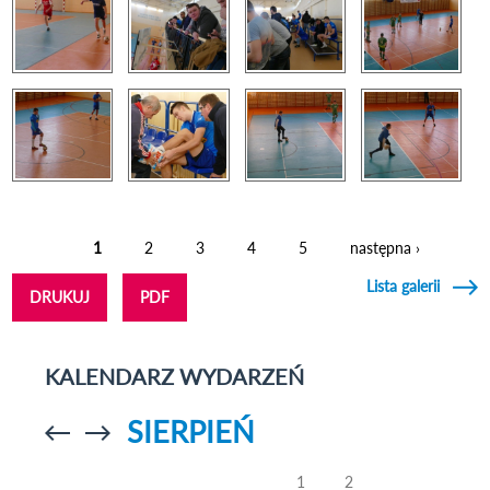
1
2
3
4
5
następna ›
Strony
Lista galerii
DRUKUJ
PDF
KALENDARZ WYDARZEŃ
SIERPIEŃ
Przejdź do
Przejdź do
poprzedniego
poprzedniego
miesiąca
miesiąca
1
2