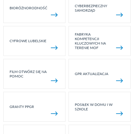
CYBERBEZPIECZNY
BIORÓŻNORODNOŚĆ
SAMORZĄD
FABRYKA
KOMPETENCJI
CYFROWE LUBELSKIE
KLUCZOWYCH NA
TERENIE MOF
FILM OTWÓRZ SIĘ NA
GPR AKTUALIZACJA
POMOC
POSIŁEK W DOMU I W
GRANTY PPGR
SZKOLE