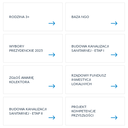
RODZINA 3+
BAZA NGO
WYBORY
BUDOWA KANALIZACJI
PREZYDENCKIE 2025
SANITARNEJ - ETAP I
RZĄDOWY FUNDUSZ
ZGŁOŚ AWARIĘ
INWESTYCJI
KOLEKTORA
LOKALNYCH
PROJEKT:
BUDOWA KANALIZACJI
KOMPETENCJE
SANITARNEJ - ETAP II
PRZYSZŁOŚCI