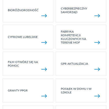
CYBERBEZPIECZNY
BIORÓŻNORODNOŚĆ
SAMORZĄD
FABRYKA
KOMPETENCJI
CYFROWE LUBELSKIE
KLUCZOWYCH NA
TERENIE MOF
FILM OTWÓRZ SIĘ NA
GPR AKTUALIZACJA
POMOC
POSIŁEK W DOMU I W
GRANTY PPGR
SZKOLE