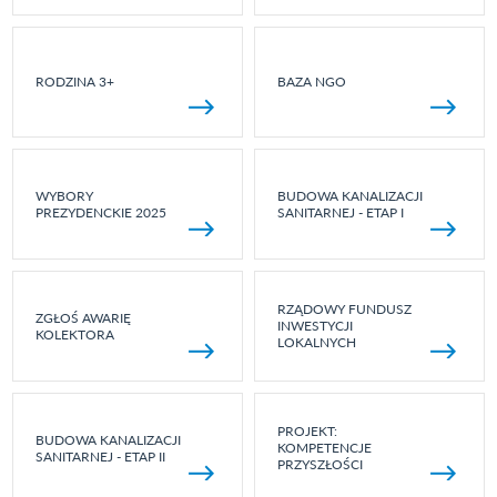
RODZINA 3+
BAZA NGO
WYBORY
BUDOWA KANALIZACJI
PREZYDENCKIE 2025
SANITARNEJ - ETAP I
RZĄDOWY FUNDUSZ
ZGŁOŚ AWARIĘ
INWESTYCJI
KOLEKTORA
LOKALNYCH
PROJEKT:
BUDOWA KANALIZACJI
KOMPETENCJE
SANITARNEJ - ETAP II
PRZYSZŁOŚCI