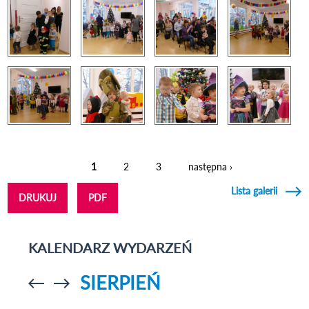
1
2
3
następna ›
Strony
Lista galerii
DRUKUJ
PDF
KALENDARZ WYDARZEŃ
SIERPIEŃ
Przejdź do
Przejdź do
poprzedniego
poprzedniego
miesiąca
miesiąca