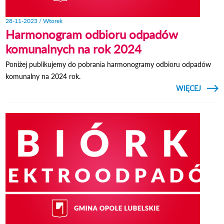
28-11-2023 / Wtorek
Harmonogram odbioru odpadów
komunalnych na rok 2024
Poniżej publikujemy do pobrania harmonogramy odbioru odpadów
komunalny na 2024 rok.
CZYTAJ
WIĘCEJ
HARM
KOM
NA