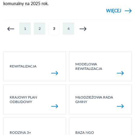
komunalny na 2025 rok.
CZYTAJ
WIĘCEJ
HARM
Strony
1
2
3
4
KOM
MODELOWA
REWITALIZACJA
REWITALIZACJA
KRAJOWY PLAN
MŁODZIEŻOWA RADA
ODBUDOWY
GMINY
RODZINA 3+
BAZA NGO