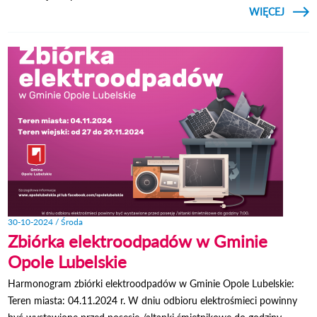
CZYTAJ
WIĘCEJ
O NI
ŚMI
ODPA
NIE
SI
SĄSI
30-10-2024 / Środa
Zbiórka elektroodpadów w Gminie
Opole Lubelskie
Harmonogram zbiórki elektroodpadów w Gminie Opole Lubelskie:
Teren miasta: 04.11.2024 r. W dniu odbioru elektrośmieci powinny