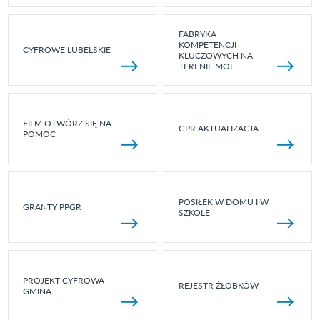
FABRYKA
KOMPETENCJI
CYFROWE LUBELSKIE
KLUCZOWYCH NA
TERENIE MOF
FILM OTWÓRZ SIĘ NA
GPR AKTUALIZACJA
POMOC
POSIŁEK W DOMU I W
GRANTY PPGR
SZKOLE
PROJEKT CYFROWA
REJESTR ŻŁOBKÓW
GMINA