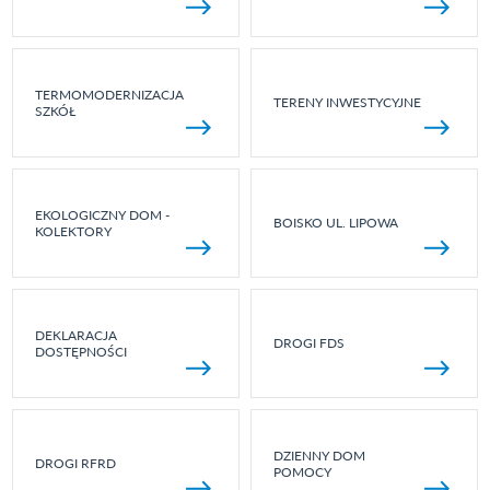
TERMOMODERNIZACJA
TERENY INWESTYCYJNE
SZKÓŁ
EKOLOGICZNY DOM -
BOISKO UL. LIPOWA
KOLEKTORY
DEKLARACJA
DROGI FDS
DOSTĘPNOŚCI
DZIENNY DOM
DROGI RFRD
POMOCY