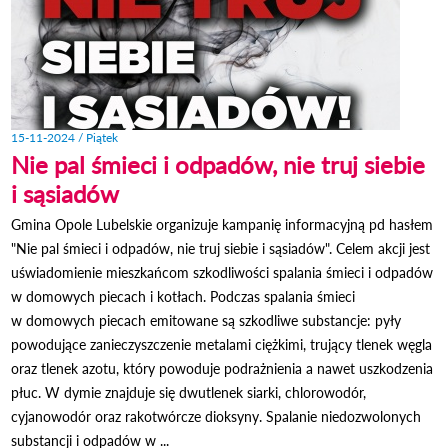
15-11-2024 / Piątek
Nie pal śmieci i odpadów, nie truj siebie
i sąsiadów
Gmina Opole Lubelskie organizuje kampanię informacyjną pd hasłem
"Nie pal śmieci i odpadów, nie truj siebie i sąsiadów". Celem akcji jest
uświadomienie mieszkańcom szkodliwości spalania śmieci i odpadów
w domowych piecach i kotłach. Podczas spalania śmieci
w domowych piecach emitowane są szkodliwe substancje: pyły
powodujące zanieczyszczenie metalami ciężkimi, trujący tlenek węgla
oraz tlenek azotu, który powoduje podrażnienia a nawet uszkodzenia
płuc. W dymie znajduje się dwutlenek siarki, chlorowodór,
cyjanowodór oraz rakotwórcze dioksyny. Spalanie niedozwolonych
substancji i odpadów w ...