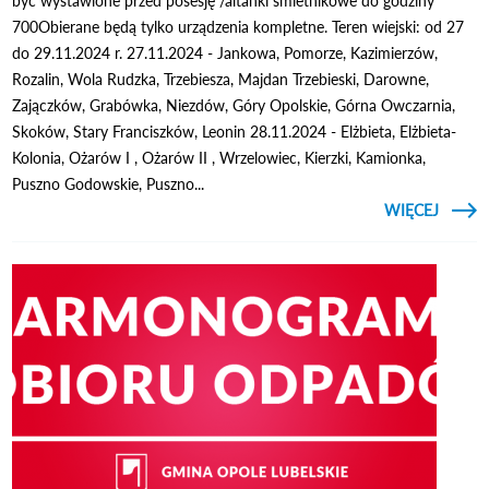
być wystawione przed posesję /altanki śmietnikowe do godziny
700Obierane będą tylko urządzenia kompletne. Teren wiejski: od 27
do 29.11.2024 r. 27.11.2024 - Jankowa, Pomorze, Kazimierzów,
Rozalin, Wola Rudzka, Trzebiesza, Majdan Trzebieski, Darowne,
Zajączków, Grabówka, Niezdów, Góry Opolskie, Górna Owczarnia,
Skoków, Stary Franciszków, Leonin 28.11.2024 - Elżbieta, Elżbieta-
Kolonia, Ożarów I , Ożarów II , Wrzelowiec, Kierzki, Kamionka,
Puszno Godowskie, Puszno...
CZYTAJ
WIĘCEJ
ELEK
W G