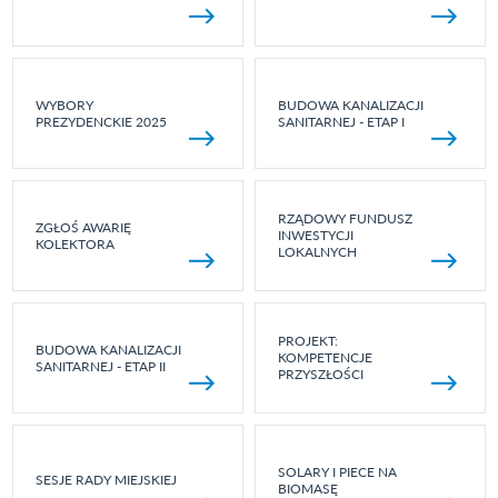
WYBORY
BUDOWA KANALIZACJI
PREZYDENCKIE 2025
SANITARNEJ - ETAP I
RZĄDOWY FUNDUSZ
ZGŁOŚ AWARIĘ
INWESTYCJI
KOLEKTORA
LOKALNYCH
PROJEKT:
BUDOWA KANALIZACJI
KOMPETENCJE
SANITARNEJ - ETAP II
PRZYSZŁOŚCI
SOLARY I PIECE NA
SESJE RADY MIEJSKIEJ
BIOMASĘ