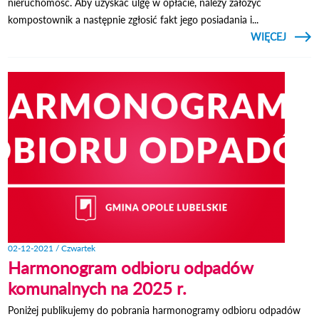
nieruchomość. Aby uzyskać ulgę w opłacie, należy założyć
kompostownik a następnie zgłosić fakt jego posiadania i...
CZYTAJ
WIĘCEJ
MI
KOMP
02-12-2021 / Czwartek
Harmonogram odbioru odpadów
komunalnych na 2025 r.
Poniżej publikujemy do pobrania harmonogramy odbioru odpadów