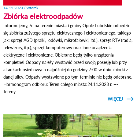
14-11-2023 / Wtorek
Zbiórka elektroodpadów
Informujemy, że na terenie miasta i gminy Opole Lubelskie odbędzie
się zbiórka zużytego sprzętu elektrycznego i elektronicznego, takiego
jak: sprzęt AGD (pralki, lodówki, mikrofalówki, itd.), sprzęt RTV (radia,
telewizory, itp.), sprzęt komputerowy oraz inne urządzenia
elektryczne i elektroniczne. Obierane będą tylko urządzenia
kompletne! Odpady należy wystawić przed swoją posesję lub przy
altankach osiedlowych najpóźniej do godziny 7:00 w dniu zbiórki z
danej ulicy. Odpady wystawione po tym terminie nie będą odebrane.
Harmonogram odbioru: Teren całego miasta:24.11.2023 r. ---
Tereny...
CZYTAJ
WIĘCEJ
ELEK