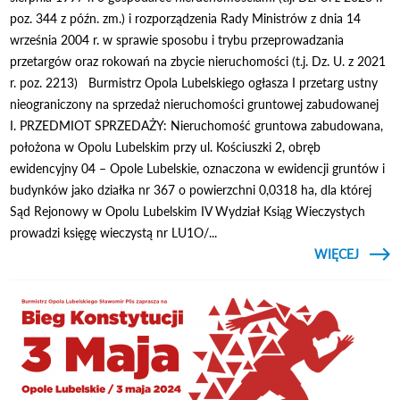
poz. 344 z późn. zm.) i rozporządzenia Rady Ministrów z dnia 14
września 2004 r. w sprawie sposobu i trybu przeprowadzania
przetargów oraz rokowań na zbycie nieruchomości (t.j. Dz. U. z 2021
r. poz. 2213) Burmistrz Opola Lubelskiego ogłasza I przetarg ustny
nieograniczony na sprzedaż nieruchomości gruntowej zabudowanej
I. PRZEDMIOT SPRZEDAŻY: Nieruchomość gruntowa zabudowana,
położona w Opolu Lubelskim przy ul. Kościuszki 2, obręb
ewidencyjny 04 – Opole Lubelskie, oznaczona w ewidencji gruntów i
budynków jako działka nr 367 o powierzchni 0,0318 ha, dla której
Sąd Rejonowy w Opolu Lubelskim IV Wydział Ksiąg Wieczystych
prowadzi księgę wieczystą nr LU1O/...
CZYTAJ
WIĘCEJ
OGŁOS
PRZE