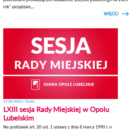
rok” zarządzam,...
CZYTAJ
WIĘCEJ
ZARZĄ
BURM
LUBEL
NR 73
- 
17-04-2024 / Środa
LXIII sesja Rady Miejskiej w Opolu
Lubelskim
Na podstawie art. 20 ust. 1 ustawy z dnia 8 marca 1990 r. o