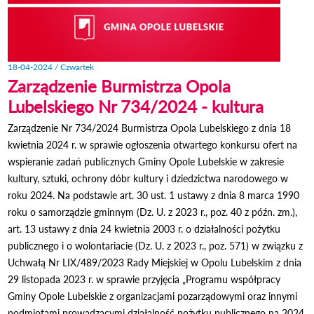
18-04-2024 / Czwartek
Zarządzenie Burmistrza Opola
Lubelskiego Nr 734/2024 - kultura
Zarządzenie Nr 734/2024 Burmistrza Opola Lubelskiego z dnia 18
kwietnia 2024 r. w sprawie ogłoszenia otwartego konkursu ofert na
wspieranie zadań publicznych Gminy Opole Lubelskie w zakresie
kultury, sztuki, ochrony dóbr kultury i dziedzictwa narodowego w
roku 2024. Na podstawie art. 30 ust. 1 ustawy z dnia 8 marca 1990
roku o samorządzie gminnym (Dz. U. z 2023 r., poz. 40 z późn. zm.),
art. 13 ustawy z dnia 24 kwietnia 2003 r. o działalności pożytku
publicznego i o wolontariacie (Dz. U. z 2023 r., poz. 571) w związku z
Uchwałą Nr LIX/489/2023 Rady Miejskiej w Opolu Lubelskim z dnia
29 listopada 2023 r. w sprawie przyjęcia „Programu współpracy
Gminy Opole Lubelskie z organizacjami pozarządowymi oraz innymi
podmiotami prowadzącymi działalność pożytku publicznego na 2024