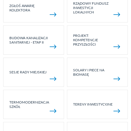
RZĄDOWY FUNDUSZ
ZGŁOŚ AWARIĘ
INWESTYCJI
KOLEKTORA
LOKALNYCH
PROJEKT:
BUDOWA KANALIZACJI
KOMPETENCJE
SANITARNEJ - ETAP II
PRZYSZŁOŚCI
SOLARY I PIECE NA
SESJE RADY MIEJSKIEJ
BIOMASĘ
TERMOMODERNIZACJA
TERENY INWESTYCYJNE
SZKÓŁ