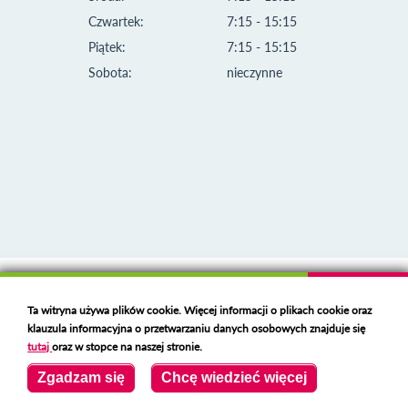
Czwartek:
7:15 - 15:15
Piątek:
7:15 - 15:15
Sobota:
nieczynne
Klauzula informacyjna i polityka plików cookies
Ta witryna używa plików cookie. Więcej informacji o plikach cookie oraz
Deklaracja dostępności
klauzula informacyjna o przetwarzaniu danych osobowych znajduje się
Polski serwer RBL
https://polspam.pl/
tutaj
oraz w stopce na naszej stronie.
Copyright 2023 Urząd Miejski w Opolu Lubelskim
Zgadzam się
Chcę wiedzieć więcej
Created by
VOBACOM
Odnośnik otworzy się w nowym oknie