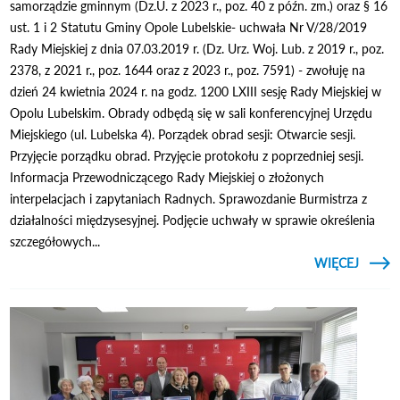
samorządzie gminnym (Dz.U. z 2023 r., poz. 40 z późn. zm.) oraz § 16
ust. 1 i 2 Statutu Gminy Opole Lubelskie- uchwała Nr V/28/2019
Rady Miejskiej z dnia 07.03.2019 r. (Dz. Urz. Woj. Lub. z 2019 r., poz.
2378, z 2021 r., poz. 1644 oraz z 2023 r., poz. 7591) - zwołuję na
dzień 24 kwietnia 2024 r. na godz. 1200 LXIII sesję Rady Miejskiej w
Opolu Lubelskim. Obrady odbędą się w sali konferencyjnej Urzędu
Miejskiego (ul. Lubelska 4). Porządek obrad sesji: Otwarcie sesji.
Przyjęcie porządku obrad. Przyjęcie protokołu z poprzedniej sesji.
Informacja Przewodniczącego Rady Miejskiej o złożonych
interpelacjach i zapytaniach Radnych. Sprawozdanie Burmistrza z
działalności międzysesyjnej. Podjęcie uchwały w sprawie określenia
szczegółowych...
CZYTAJ
WIĘCEJ
O 
S
MIEJS
W O
LUBEL