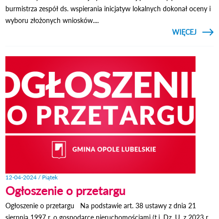
burmistrza zespół ds. wspierania inicjatyw lokalnych dokonał oceny i
wyboru złożonych wniosków....
CZYTAJ
WIĘCEJ
O U
INICJ
LO
PODP
12-04-2024 / Piątek
Ogłoszenie o przetargu
Ogłoszenie o przetargu Na podstawie art. 38 ustawy z dnia 21
sierpnia 1997 r. o gospodarce nieruchomościami (t.j. Dz. U. z 2023 r.