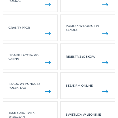
POMOC
POSIŁEK W DOMU I W
GRANTY PPGR
SZKOLE
PROJEKT CYFROWA
REJESTR ŻŁOBKÓW
GMINA
RZĄDOWY FUNDUSZ
SESJE RM ONLINE
POLSKI ŁAD
TSSE EURO-PARK
ŚWIETLICA W LEONINIE
WISŁOSAN