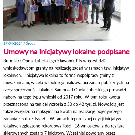
17-04-2024 / Środa
Umowy na inicjatywy lokalne podpisane
Burmistrz Opola Lubelskiego Sławomir Plis wręczył dziś
wnioskodawcom granty na realizację zadań w ramach tzw. inicjatyw
lokalnych. Inicjatywa lokalna to forma współpracy gminy z
mieszkańcami, w celu wspólnego realizowania zadań publicznych na
rzecz społeczności lokalnej. Samorząd Opola Lubelskiego prowadzi
nabory na tego typu wnioski od 2017 roku. W tym roku kwota
przeznaczona na ten cel wzrosła z 30 do 42 tys. zł. Nowością jest
także zwiększona maksymalna kwota na realizację pojedynczego
zadania z 5 do 7 tys. zł. W ramach tegorocznej edycji inicjatyw
lokalnych zgłoszono rekordową ilość - 16 wniosków, a do realizacji
skierowanych zostało 7 inicjatyw. Wcześniej powołany przez