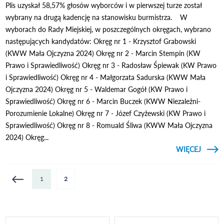
Plis uzyskał 58,57% głosów wyborców i w pierwszej turze został
wybrany na drugą kadencję na stanowisku burmistrza. W
wyborach do Rady Miejskiej, w poszczególnych okręgach, wybrano
następujących kandydatów: Okręg nr 1 - Krzysztof Grabowski
(KWW Mała Ojczyzna 2024) Okręg nr 2 - Marcin Stempin (KW
Prawo i Sprawiedliwość) Okręg nr 3 - Radosław Śpiewak (KW Prawo
i Sprawiedliwość) Okręg nr 4 - Małgorzata Sadurska (KWW Mała
Ojczyzna 2024) Okręg nr 5 - Waldemar Gogół (KW Prawo i
Sprawiedliwość) Okręg nr 6 - Marcin Buczek (KWW Niezależni-
Porozumienie Lokalne) Okręg nr 7 - Józef Czyżewski (KW Prawo i
Sprawiedliwość) Okręg nr 8 - Romuald Śliwa (KWW Mała Ojczyzna
2024) Okręg...
CZYTAJ
WIĘCEJ
O WY
WYBO
Strony
1
2