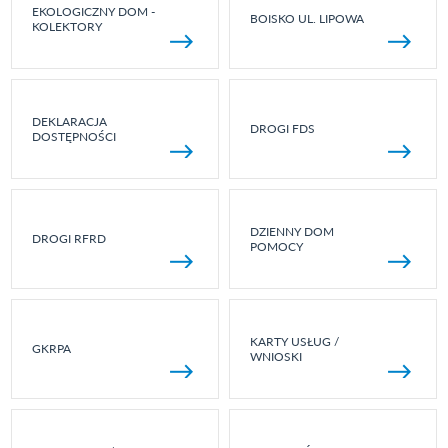
EKOLOGICZNY DOM -
BOISKO UL. LIPOWA
KOLEKTORY
DEKLARACJA
DROGI FDS
DOSTĘPNOŚCI
DZIENNY DOM
DROGI RFRD
POMOCY
KARTY USŁUG /
GKRPA
WNIOSKI