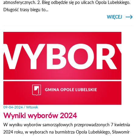
atmosferycznych. 2. Bieg odbędzie się po ulicach Opola Lubelskiego.
Długość trasy biegu to...
CZYTAJ
WIĘCEJ
UD
KONST
09-04-2024 / Wtorek
Wyniki wyborów 2024
W wyniku wyborów samorządowych przeprowadzonych 7 kwietnia
2024 roku, w wyborach na burmistrza Opola Lubelskiego, Sławomir