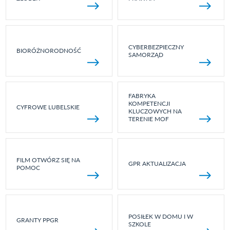
CYBERBEZPIECZNY
BIORÓŻNORODNOŚĆ
SAMORZĄD
FABRYKA
KOMPETENCJI
CYFROWE LUBELSKIE
KLUCZOWYCH NA
TERENIE MOF
FILM OTWÓRZ SIĘ NA
GPR AKTUALIZACJA
POMOC
POSIŁEK W DOMU I W
GRANTY PPGR
SZKOLE