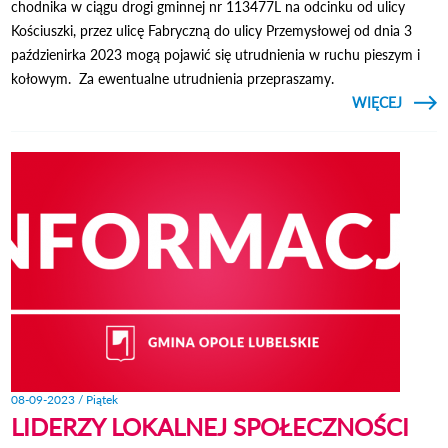
chodnika w ciągu drogi gminnej nr 113477L na odcinku od ulicy
Kościuszki, przez ulicę Fabryczną do ulicy Przemysłowej od dnia 3
paździenirka 2023 mogą pojawić się utrudnienia w ruchu pieszym i
kołowym. Za ewentualne utrudnienia przepraszamy.
CZYTAJ
WIĘCEJ
UTRUD
DR
N
FABR
08-09-2023 / Piątek
LIDERZY LOKALNEJ SPOŁECZNOŚCI