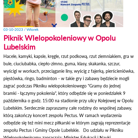
03-10-2023 / Wtorek
Piknik WIelopokoleniowy w Opolu
Lubelskim
Hacele, kamyki, kapsle, kręgle, rzut podkową, rzut ziemniakiem, gra w
bule, ciuciubabka, ciepło-zimno, guma, klasy, skakanka, szczur,
wyścigi w workach, przeciąganie liny, wyścig z fajerką, pierścieniówka,
pięstówka, ringo, badminton - w takie gry i zabawy będziecie mogli
zagrać podczas Pikniku wielopokoleniowego "Gramy do jednej
bramki - łączymy pokolenia", który odbędzie się w poniedziałek 9
października o godz. 15:00 na stadionie przy ulicy Kolejowej w Opolu
Lubelskim. Serdecznie zapraszamy całe rodziny do wspólnej zabawy,
którą zakończy koncert zespołu Pectus. W ramach wydarzenia
odbędzie się też mini mecz piłkarski w którym zagrają reprezentacje
zespołu Pectus i Gminy Opole Lubelskie. Do udziału w Pikniku
Wielopokoleninamy zapraszają: Minister Edukacji i Nauki