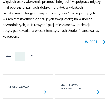
wiejskich oraz zwiększenie promocji integracji i współpracy między
nimi poprzez prezentację dobrych praktyk w wioskach
tematycznych. Program wyjazdu:- wizyta w 4 funkcjonujących
wsiach tematycznych opierających swoją ofertę na walorach
przyrodniczych, kulturowych i pasji mieszkańców- prelekcja
dotycząca zakładania wiosek tematycznych, źródeł finansowania,
koncepcji...
CZYTAJ
WIĘCEJ
O WY
Strony
1
2
DZIER
MODELOWA
REWITALIZACJA
REWITALIZACJA