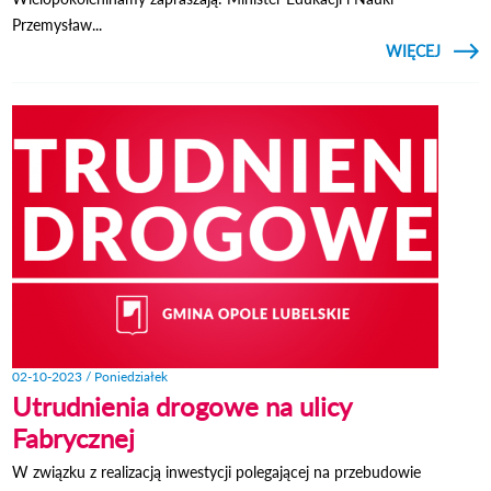
Przemysław...
CZYTAJ
WIĘCEJ
WIEL
W OPO
02-10-2023 / Poniedziałek
Utrudnienia drogowe na ulicy
Fabrycznej
W związku z realizacją inwestycji polegającej na przebudowie