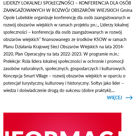
LIDERZY LOKALNEJ SPOŁECZNOŚCI – KONFERENCJA DLA OSÓB
ZAANGAŻOWANYCH W ROZWÓJ OBSZARÓW WIEJSKICH Gmina
Opole Lubelskie organizuje konferencję dla osób zaangażowanych w
rozwój obszarów wiejskich w ramach projektu pn.:„ Liderzy lokalnej
społeczności – konferencja dla osób zaangażowanych w rozwój
obszarów wiejskich” finansowanego ze środków KSOW w ramach
Planu Działania Krajowej Sieci Obszarów Wiejskich na lata 2014-
2020, Plan Operacyjny na lata 2022-2023. W programie m.in.:
Prelekcje: Rola lidera lokalnej społeczności w ochronie i promocji
zasobów naturalnych, społecznych, gospodarczych i kulturowych.
Koncepcja Smart Village – rozwój obszarów wiejskich w oparciu o
potencjał turystyczny, kulturowy i historyczny. Sołtys jako lider –
wiedza i doświadczenie drogą do sukcesu (dobre praktyki)....
CZYTAJ
WIĘCEJ
O
L
SPOŁE