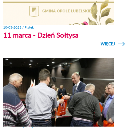
10-03-2023 / Piątek
11 marca - Dzień Sołtysa
CZYTAJ
WIĘCEJ
O 
MARCA
DZI
SOŁTY