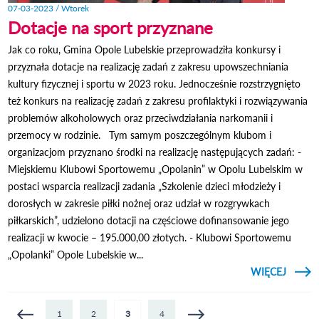
07-03-2023 / Wtorek
Dotacje na sport przyznane
Jak co roku, Gmina Opole Lubelskie przeprowadziła konkursy i
przyznała dotacje na realizację zadań z zakresu upowszechniania
kultury fizycznej i sportu w 2023 roku. Jednocześnie rozstrzygnięto
też konkurs na realizację zadań z zakresu profilaktyki i rozwiązywania
problemów alkoholowych oraz przeciwdziałania narkomanii i
przemocy w rodzinie. Tym samym poszczególnym klubom i
organizacjom przyznano środki na realizację następujących zadań: -
Miejskiemu Klubowi Sportowemu „Opolanin” w Opolu Lubelskim w
postaci wsparcia realizacji zadania „Szkolenie dzieci młodzieży i
dorosłych w zakresie piłki nożnej oraz udział w rozgrywkach
piłkarskich”, udzielono dotacji na częściowe dofinansowanie jego
realizacji w kwocie – 195.000,00 złotych. - Klubowi Sportowemu
„Opolanki” Opole Lubelskie w...
CZYTAJ
WIĘCEJ
O DO
NA 
PRZYZ
Strony
1
2
3
4