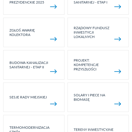
PREZYDENCKIE 2025
SANITARNEJ - ETAP I
RZĄDOWY FUNDUSZ
ZGŁOŚ AWARIĘ
INWESTYCJI
KOLEKTORA
LOKALNYCH
PROJEKT:
BUDOWA KANALIZACJI
KOMPETENCJE
SANITARNEJ - ETAP II
PRZYSZŁOŚCI
SOLARY I PIECE NA
SESJE RADY MIEJSKIEJ
BIOMASĘ
TERMOMODERNIZACJA
TERENY INWESTYCYJNE
SZKÓŁ