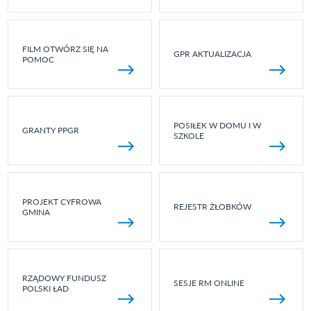
FILM OTWÓRZ SIĘ NA
GPR AKTUALIZACJA
POMOC
POSIŁEK W DOMU I W
GRANTY PPGR
SZKOLE
PROJEKT CYFROWA
REJESTR ŻŁOBKÓW
GMINA
RZĄDOWY FUNDUSZ
SESJE RM ONLINE
POLSKI ŁAD