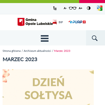
Urząd Miejski w Opolu Lubelskim -
Pokaż/
A-
pomniejsz czcionkę
A+
powiększ czcionkę
Zresetuj czcionkę
Przejdź
Przejdź
Przejdź do
Przejdź do
Przejdź do
Przejdź
Przejdź do
Przejdź
Przejdź
listę
oficjalny serwis
język
do
do
wyszukiwarki
ścieżki
kategorii
do
kalendarza
do
do
Przejdź do strony startowej
Odnośnik
mapy
menu
nawigacyjnej
aktualności
treści
wydarzeń
galerii
stopki
BIP
Odnośnik
otworzy się w
strony
zdjęć
otworzy
nowym oknie
się w
nowym
oknie
{{
Wyszukiw
'Main
menu'
Strona główna
Archiwum aktualności
Marzec 2023
| t }}
Jesteś tutaj
MARZEC 2023