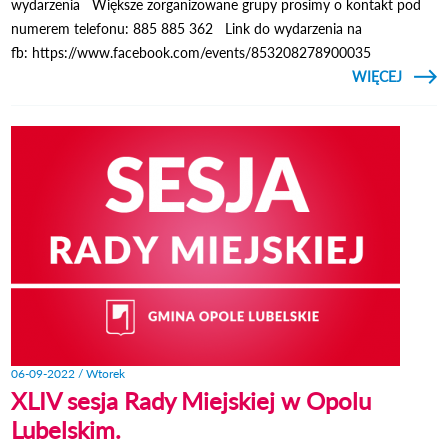
wydarzenia Większe zorganizowane grupy prosimy o kontakt pod
numerem telefonu: 885 885 362 Link do wydarzenia na
fb: https://www.facebook.com/events/853208278900035
CZYTAJ
WIĘCEJ
O
OTW
W ZZ
BEŁŻY
06-09-2022 / Wtorek
XLIV sesja Rady Miejskiej w Opolu
Lubelskim.