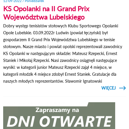
12-09-2022 / Poniedziałek
KS Opolanki na II Grand Prix
Województwa Lubelskiego
Dobry występ tenisistów stołowych Klubu Sportowego Opolanki
Opole Lubelskie. 03.09.2022r Ludwin (powiat łęczyński) był
gospodarzem II Grand Prix Województwa Lubelskiego w tenisie
stołowym. Nasze miasto i powiat opolski reprezentowali zawodnicy
KS Opolanki w następującym składzie: Mateusz Rzepecki, Ernest
Staniek i Mikołaj Rzepecki. Nasi zawodnicy osiągnęli następujące
wyniki: w kategorii junior Mateusz Rzepecki zajął 4 miejsce, w
kategorii młodzik 4 miejsce zdobył Ernest Staniek. Gratulacje dla
naszych młodych reprezentantów. Sławomir Ignatowski
CZYTAJ
WIĘCEJ
O KS
NA
WOJE
LU