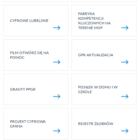
FABRYKA
KOMPETENCJI
CYFROWE LUBELSKIE
KLUCZOWYCH NA
TERENIE MOF
FILM OTWÓRZ SIĘ NA
GPR AKTUALIZACJA
POMOC
POSIŁEK W DOMU I W
GRANTY PPGR
SZKOLE
PROJEKT CYFROWA
REJESTR ŻŁOBKÓW
GMINA