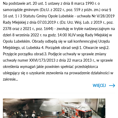
Na podstawie art. 20 ust. 1 ustawy z dnia 8 marca 1990 r. o
samorządzie gminnym (Dz.U. z 2022 r., poz. 559 z późn. zm.) oraz §
16 ust. 1 i 3 Statutu Gminy Opole Lubelskie - uchwała Nr V/28/2019
Rady Miejskiej z dnia 07.03.2019 r. (Dz. Urz. Woj. Lub. z 2019 r., poz.
2378 oraz z 2021 r., poz. 1644) - zwołuję w trybie nadzwyczajnym na
dzień 8 września 2022 r. na godz. 14:00 XLIV sesję Rady Miejskiej w
Opolu Lubelskim. Obrady odbędą się w sali konferencyjnej Urzędu
Miejskiego, ul. Lubelska 4. Porządek obrad sesji:1. Otwarcie sesji.2.
Przyjęcie porządku obrad.3. Podjęcie uchwały w sprawie zmiany
uchwały numer XXVI/173/2013 z dnia 22 marca 2013 r., w sprawie
określenia wymagań jakie powinien spełniać przedsiębiorca
ubiegający się o uzyskanie zezwolenia na prowadzenie działalności w
zakresie...
CZYTAJ
WIĘCEJ
O
MIEJ
W O
LUBEL