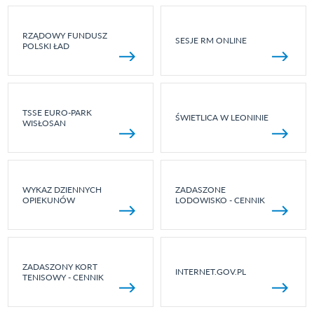
RZĄDOWY FUNDUSZ
SESJE RM ONLINE
POLSKI ŁAD
TSSE EURO-PARK
ŚWIETLICA W LEONINIE
WISŁOSAN
WYKAZ DZIENNYCH
ZADASZONE
OPIEKUNÓW
LODOWISKO - CENNIK
ZADASZONY KORT
INTERNET.GOV.PL
TENISOWY - CENNIK