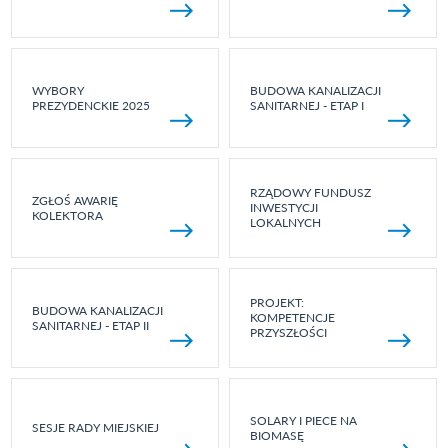
WYBORY
BUDOWA KANALIZACJI
PREZYDENCKIE 2025
SANITARNEJ - ETAP I
RZĄDOWY FUNDUSZ
ZGŁOŚ AWARIĘ
INWESTYCJI
KOLEKTORA
LOKALNYCH
PROJEKT:
BUDOWA KANALIZACJI
KOMPETENCJE
SANITARNEJ - ETAP II
PRZYSZŁOŚCI
SOLARY I PIECE NA
SESJE RADY MIEJSKIEJ
BIOMASĘ