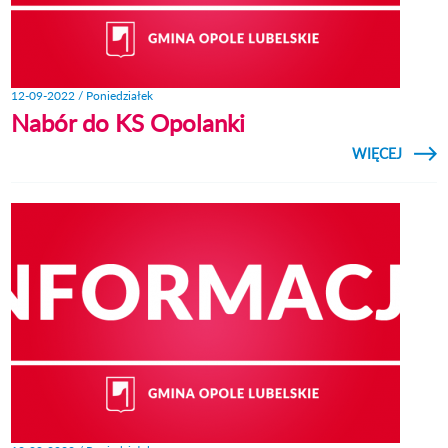
12-09-2022 / Poniedziałek
Nabór do KS Opolanki
CZYTAJ
WIĘCEJ
O NA
DO
OPOLA