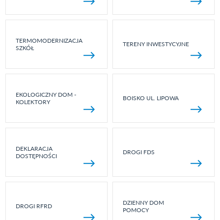
TERMOMODERNIZACJA
TERENY INWESTYCYJNE
SZKÓŁ
EKOLOGICZNY DOM -
BOISKO UL. LIPOWA
KOLEKTORY
DEKLARACJA
DROGI FDS
DOSTĘPNOŚCI
DZIENNY DOM
DROGI RFRD
POMOCY