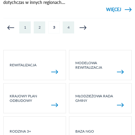
dotychczas w innych regionach....
CZYTAJ
WIĘCEJ
O 
FUND
EUROP
Strony
1
2
3
4
MODELOWA
REWITALIZACJA
REWITALIZACJA
KRAJOWY PLAN
MŁODZIEŻOWA RADA
ODBUDOWY
GMINY
RODZINA 3+
BAZA NGO