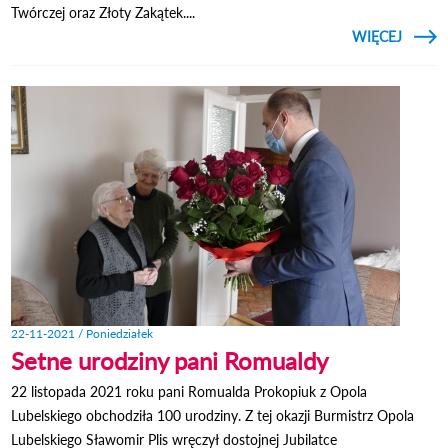
Twórczej oraz Złoty Zakątek....
CZYTAJ
WIĘCEJ
CZERW
NAD 
Z W
STUD
W O
LUBE
22-11-2021 / Poniedziałek
Setne urodziny pani Romualdy
22 listopada 2021 roku pani Romualda Prokopiuk z Opola
Lubelskiego obchodziła 100 urodziny. Z tej okazji Burmistrz Opola
Lubelskiego Sławomir Plis wręczył dostojnej Jubilatce