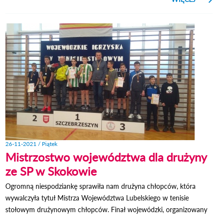
GRUD
2021 
B
WRAC
NA 
ST
RY
26-11-2021 / Piątek
Mistrzostwo województwa dla drużyny
ze SP w Skokowie
Ogromną niespodziankę sprawiła nam drużyna chłopców, która
wywalczyła tytuł Mistrza Województwa Lubelskiego w tenisie
stołowym drużynowym chłopców. Finał wojewódzki, organizowany