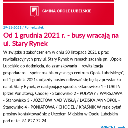
29-11-2021 / Poniedziałek
Od 1 grudnia 2021 r. - busy wracają na
ul. Stary Rynek
W związku z zakończeniem w dniu 30 listopada 2021 r. prac
rewitalizacyjnych przy ul. Stary Rynek w ramach zadania pn. „Opole
Lubelskie do dotknięcia, do zasmakowania – rewitalizacja
gospodarczo – społeczna historycznego centrum Opola Lubelskiego”,
od 1 grudnia 2021r. odjazdy busów odbywać się będą z przystanku
na ul. Stary Rynek, w następujący sposób: -Stanowisko 1 - LUBLIN
(przez Poniatową, Chodel) - Stanowisko 2 - PUŁAWY / WARSZAWA
- Stanowisko 3 - JÓZEFÓW NAD WISŁĄ / ŁAZISKA /ANNOPOL -
Stanowisko 4 - PONIATOWA / CHODEL / KRAŚNIK W razie pytań
prosimy kontaktować się z Urzędem Miejskim w Opolu Lubelskim
pod nr tel. 81 827 72 24
CZYTAJ
WIĘCEJ
O O