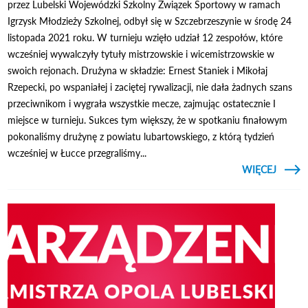
przez Lubelski Wojewódzki Szkolny Związek Sportowy w ramach
Igrzysk Młodzieży Szkolnej, odbył się w Szczebrzeszynie w środę 24
listopada 2021 roku. W turnieju wzięło udział 12 zespołów, które
wcześniej wywalczyły tytuły mistrzowskie i wicemistrzowskie w
swoich rejonach. Drużyna w składzie: Ernest Staniek i Mikołaj
Rzepecki, po wspaniałej i zaciętej rywalizacji, nie dała żadnych szans
przeciwnikom i wygrała wszystkie mecze, zajmując ostatecznie I
miejsce w turnieju. Sukces tym większy, że w spotkaniu finałowym
pokonaliśmy drużynę z powiatu lubartowskiego, z którą tydzień
wcześniej w Łucce przegraliśmy...
CZYTAJ
WIĘCEJ
MIS
WOJE
DLA