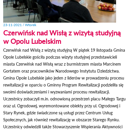
23-11-2021 / Wtorek
Czerwińsk nad Wisłą z wizytą studyjną
w Opolu Lubelskim
Czerwińsk nad Wisłą z wizytą studyjną W piątek 19 listopada Gmina
Opole Lubelskie gościła podczas wizyty studyjnej przedstawicieli
miasta Czerwińsk nad Wisłą wraz z burmistrzem miasta Marcinem
Gortatem oraz pracowników Narodowego Instytutu Dziedzictwa.
Gmina Opole Lubelskie jako jeden z liderów w prowadzeniu procesu
rewitalizacji w oparciu o Gminny Program Rewitalizacji podzieliła się
swoimi doświadczeniami i wyzwaniami procesu rewitalizacji.
Uczestnicy zobaczyli m.in. odnowioną przestrzeń placu Małego Targu
oraz ul. Ogrodowej, wyremontowane obiekty przy ul. Ogrodowej i
Stary Rynek, gdzie świadczone są usługi przez Centrum Usług
Społecznych, jak również rewitalizację w obszarze Starego Rynku.
Uczestnicy odwiedzili także Stowarzyszenie Wspierania Aktywności