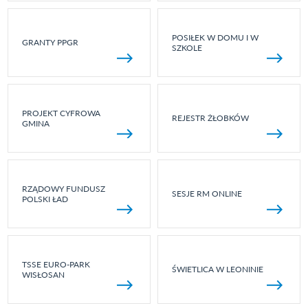
POSIŁEK W DOMU I W
GRANTY PPGR
SZKOLE
PROJEKT CYFROWA
REJESTR ŻŁOBKÓW
GMINA
RZĄDOWY FUNDUSZ
SESJE RM ONLINE
POLSKI ŁAD
TSSE EURO-PARK
ŚWIETLICA W LEONINIE
WISŁOSAN