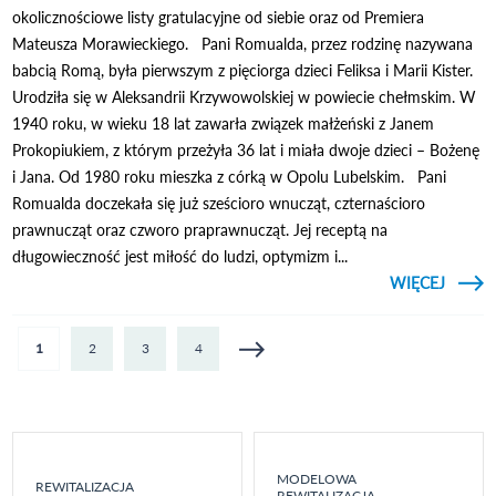
okolicznościowe listy gratulacyjne od siebie oraz od Premiera
Mateusza Morawieckiego. Pani Romualda, przez rodzinę nazywana
babcią Romą, była pierwszym z pięciorga dzieci Feliksa i Marii Kister.
Urodziła się w Aleksandrii Krzywowolskiej w powiecie chełmskim. W
1940 roku, w wieku 18 lat zawarła związek małżeński z Janem
Prokopiukiem, z którym przeżyła 36 lat i miała dwoje dzieci – Bożenę
i Jana. Od 1980 roku mieszka z córką w Opolu Lubelskim. Pani
Romualda doczekała się już sześcioro wnucząt, czternaścioro
prawnucząt oraz czworo praprawnucząt. Jej receptą na
długowieczność jest miłość do ludzi, optymizm i...
CZYTAJ
WIĘCEJ
O S
UROD
ROMU
Strony
1
2
3
4
MODELOWA
REWITALIZACJA
REWITALIZACJA