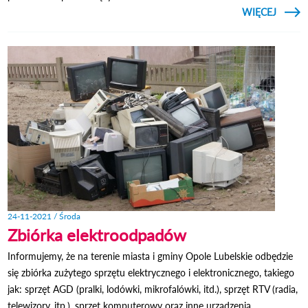
CZYTAJ
WIĘCEJ
ZARZĄ
WSPI
24-11-2021 / Środa
Zbiórka elektroodpadów
Informujemy, że na terenie miasta i gminy Opole Lubelskie odbędzie
się zbiórka zużytego sprzętu elektrycznego i elektronicznego, takiego
jak: sprzęt AGD (pralki, lodówki, mikrofalówki, itd.), sprzęt RTV (radia,
telewizory, itp.), sprzęt komputerowy oraz inne urządzenia