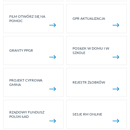
FILM OTWÓRZ SIĘ NA
GPR AKTUALIZACJA
POMOC
POSIŁEK W DOMU I W
GRANTY PPGR
SZKOLE
PROJEKT CYFROWA
REJESTR ŻŁOBKÓW
GMINA
RZĄDOWY FUNDUSZ
SESJE RM ONLINE
POLSKI ŁAD