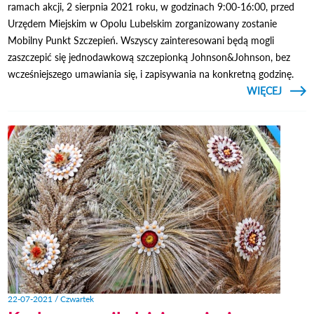
ramach akcji, 2 sierpnia 2021 roku, w godzinach 9:00-16:00, przed
Urzędem Miejskim w Opolu Lubelskim zorganizowany zostanie
Mobilny Punkt Szczepień. Wszyscy zainteresowani będą mogli
zaszczepić się jednodawkową szczepionką Johnson&Johnson, bez
wcześniejszego umawiania się, i zapisywania na konkretną godzinę.
CZYTAJ
WIĘCEJ
MOB
P
SZCZE
W O
LUBEL
22-07-2021 / Czwartek