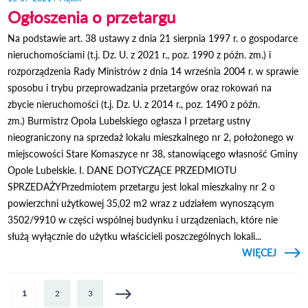
Ogłoszenia o przetargu
Na podstawie art. 38 ustawy z dnia 21 sierpnia 1997 r. o gospodarce
nieruchomościami (t.j. Dz. U. z 2021 r., poz. 1990 z późn. zm.) i
rozporządzenia Rady Ministrów z dnia 14 września 2004 r. w sprawie
sposobu i trybu przeprowadzania przetargów oraz rokowań na
zbycie nieruchomości (t.j. Dz. U. z 2014 r., poz. 1490 z późn.
zm.) Burmistrz Opola Lubelskiego ogłasza I przetarg ustny
nieograniczony na sprzedaż lokalu mieszkalnego nr 2, położonego w
miejscowości Stare Komaszyce nr 38, stanowiącego własność Gminy
Opole Lubelskie. I. DANE DOTYCZĄCE PRZEDMIOTU
SPRZEDAŻYPrzedmiotem przetargu jest lokal mieszkalny nr 2 o
powierzchni użytkowej 35,02 m2 wraz z udziałem wynoszącym
3502/9910 w części wspólnej budynku i urządzeniach, które nie
służą wyłącznie do użytku właścicieli poszczególnych lokali...
CZYTAJ
WIĘCEJ
OGŁOS
PRZE
Strony
1
2
3