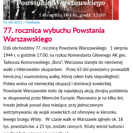
01-08-2021 / Niedziela
77. rocznica wybuchu Powstania
Warszawskiego
Dziś obchodzimy 77. rocznicę Powstania Warszawskiego 1 sierpnia
1944 r. o godzinie 17:00, na rozkaz Komendanta Głównego AK gen.
Tadeusza Komorowskiego „Bora”, Warszawa stanęła do nierównej
walki z hitlerowskim okupantem. Przez 63 dni powstańcy prowadzili
heroiczną i osamotnioną walkę, której celem była niepodległość:
Polska wolna od niemieckiej okupacji i dominacji sowieckiej.
Powstanie Warszawskie stało się największą akcją zbrojną podziemia
w okupowanej przez Niemców Europie. Planowano je na kilka dni,
trwało jednak ponad dwa miesiące, przy jednoczesnym
wstrzymywaniu się wojsk sowieckich od ofensywy w kierunku
lewego brzegu Wisły. W czasie walk w Warszawie zginęło ok. 18
tys. powstańców, a 25 tys. zostało rannych. Straty wśród ludności