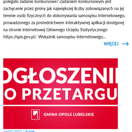
polegało zadanie konkursowe? Zadaniem konkursowym jest
zachęcenie przez gminy jak największej liczby zobowiązanych na jej
terenie osób fizycznych do dokonywania samospisu internetowego,
prowadzonego za pośrednictwem interaktywnej aplikacji dostępnej
na stronie internetowej Głównego Urzędu Statystycznego
https://spis.gov.pl/. Wskaźnik samospisu internetowego...
CZYTAJ
WIĘCEJ
O RU
KONK
PREZ
16-07-2021 / Piątek