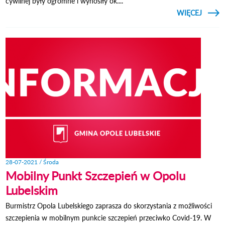
cywilnej były ogromne i wynosiły ok....
CZYTAJ
WIĘCEJ
O 77
WARS
28-07-2021 / Środa
Mobilny Punkt Szczepień w Opolu
Lubelskim
Burmistrz Opola Lubelskiego zaprasza do skorzystania z możliwości
szczepienia w mobilnym punkcie szczepień przeciwko Covid-19. W