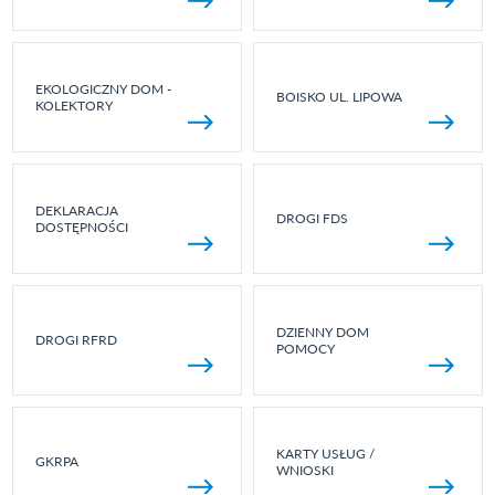
EKOLOGICZNY DOM -
BOISKO UL. LIPOWA
KOLEKTORY
DEKLARACJA
DROGI FDS
DOSTĘPNOŚCI
DZIENNY DOM
DROGI RFRD
POMOCY
KARTY USŁUG /
GKRPA
WNIOSKI