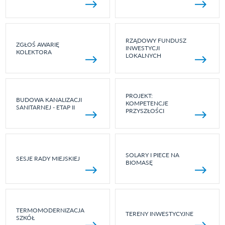
RZĄDOWY FUNDUSZ
ZGŁOŚ AWARIĘ
INWESTYCJI
KOLEKTORA
LOKALNYCH
PROJEKT:
BUDOWA KANALIZACJI
KOMPETENCJE
SANITARNEJ - ETAP II
PRZYSZŁOŚCI
SOLARY I PIECE NA
SESJE RADY MIEJSKIEJ
BIOMASĘ
TERMOMODERNIZACJA
TERENY INWESTYCYJNE
SZKÓŁ