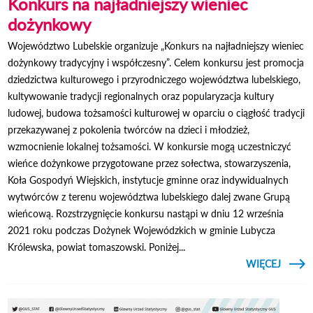
Konkurs na najładniejszy wieniec
dożynkowy
Województwo Lubelskie organizuje „Konkurs na najładniejszy wieniec
dożynkowy tradycyjny i współczesny”. Celem konkursu jest promocja
dziedzictwa kulturowego i przyrodniczego województwa lubelskiego,
kultywowanie tradycji regionalnych oraz popularyzacja kultury
ludowej, budowa tożsamości kulturowej w oparciu o ciągłość tradycji
przekazywanej z pokolenia twórców na dzieci i młodzież,
wzmocnienie lokalnej tożsamości. W konkursie mogą uczestniczyć
wieńce dożynkowe przygotowane przez sołectwa, stowarzyszenia,
Koła Gospodyń Wiejskich, instytucje gminne oraz indywidualnych
wytwórców z terenu województwa lubelskiego dalej zwane Grupą
wieńcową. Rozstrzygnięcie konkursu nastąpi w dniu 12 września
2021 roku podczas Dożynek Wojewódzkich w gminie Lubycza
Królewska, powiat tomaszowski. Poniżej...
CZYTAJ
WIĘCEJ
O KON
NAJŁA
DOŻ