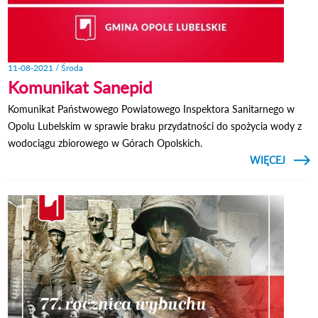
11-08-2021 / Środa
Komunikat Sanepid
Komunikat Państwowego Powiatowego Inspektora Sanitarnego w
Opolu Lubelskim w sprawie braku przydatności do spożycia wody z
wodociągu zbiorowego w Górach Opolskich.
CZYTAJ
WIĘCEJ
KOMUN
SA