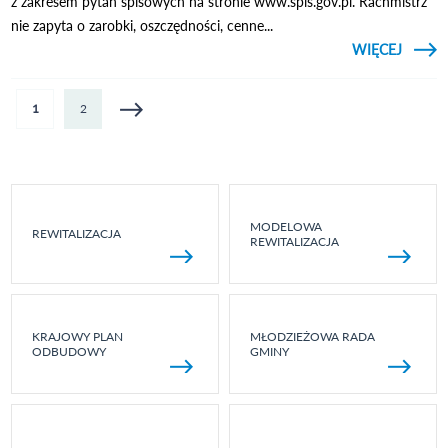
z zakresem pytań spisowych na stronie www.spis.gov.pl. Rachmistrz
nie zapyta o zarobki, oszczędności, cenne...
CZYTAJ
WIĘCEJ
O OD
ROZ
RACHM
Strony
1
2
TE
MODELOWA
REWITALIZACJA
REWITALIZACJA
KRAJOWY PLAN
MŁODZIEŻOWA RADA
ODBUDOWY
GMINY