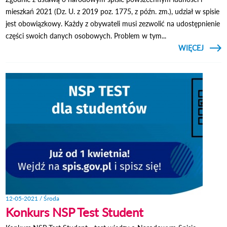
mieszkań 2021 (Dz. U. z 2019 poz. 1775, z późn. zm.), udział w spisie
jest obowiązkowy. Każdy z obywateli musi zezwolić na udostępnienie
części swoich danych osobowych. Problem w tym...
CZYTAJ
WIĘCEJ
POWS
-
SPIS
SE
12-05-2021 / Środa
Konkurs NSP Test Student