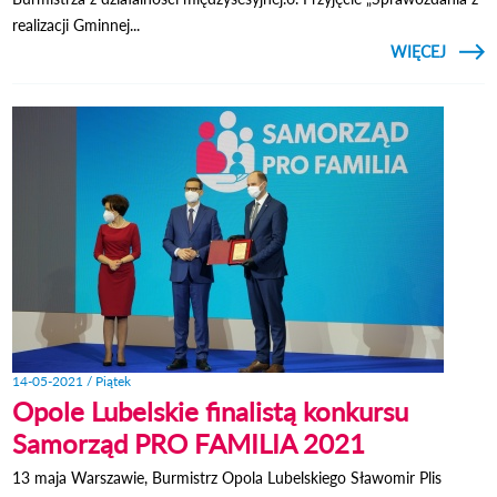
realizacji Gminnej...
CZYTAJ
WIĘCEJ
ZAWIA
O 
RADY 
14-05-2021 / Piątek
Opole Lubelskie finalistą konkursu
Samorząd PRO FAMILIA 2021
13 maja Warszawie, Burmistrz Opola Lubelskiego Sławomir Plis