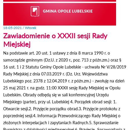
18-05-2021 / Wtorek
Zawiadomienie o XXXII sesji Rady
Miejskiej
Na podstawie art. 20 ust. 1 ustawy z dnia 8 marca 1990 r. o
samorządzie gminnym (Dz.U. z 2020 r., poz. 713 z późn.zm.) oraz §
16 ust. 1 i 2 Statutu Gminy Opole Lubelskie - uchwała Nr V/28/2019
Rady Miejskiej z dnia 07.03.2019 r. (Dz. Urz. Województwa
Lubelskiego poz. 2378 z 12.04.2019 r. z późn.zm.) - zwołuję na dzień
25 maj 2021 r. na godz. 11:00 XXXII sesję Rady Miejskiej w Opolu
Lubelskim. Obrady odbędą się w sali konferencyjnej Urzędu
Miejskiego (parter), przy ul. Lubelskiej 4. Porządek obrad sesji: 1.
Otwarcie sesji.2. Przyjęcie porządku obrad.3. Przyjęcie protokołu z
poprzedniej sesji.4. Informacja Przewodniczącego Rady Miejskiej o
złożonych interpelacjach i zapytaniach Radnych.5. Sprawozdanie
Burmistrza z działalności międzysesyjnej.6. Przyjęcie „Sprawozdania z