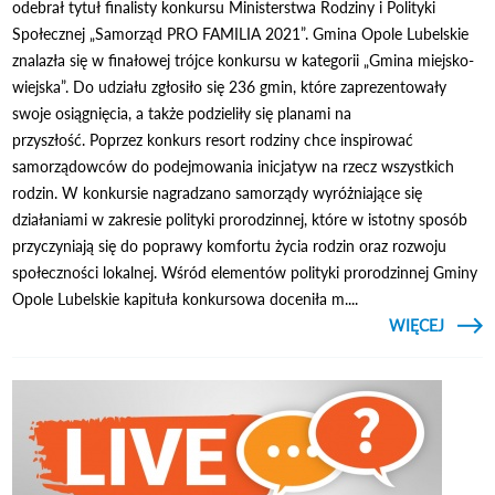
odebrał tytuł finalisty konkursu Ministerstwa Rodziny i Polityki
Społecznej „Samorząd PRO FAMILIA 2021”. Gmina Opole Lubelskie
znalazła się w finałowej trójce konkursu w kategorii „Gmina miejsko-
wiejska”. Do udziału zgłosiło się 236 gmin, które zaprezentowały
swoje osiągnięcia, a także podzieliły się planami na
przyszłość. Poprzez konkurs resort rodziny chce inspirować
samorządowców do podejmowania inicjatyw na rzecz wszystkich
rodzin. W konkursie nagradzano samorządy wyróżniające się
działaniami w zakresie polityki prorodzinnej, które w istotny sposób
przyczyniają się do poprawy komfortu życia rodzin oraz rozwoju
społeczności lokalnej. Wśród elementów polityki prorodzinnej Gminy
Opole Lubelskie kapituła konkursowa doceniła m....
CZYTAJ
WIĘCEJ
O O
LUBE
FINA
KONK
SAMO
FA