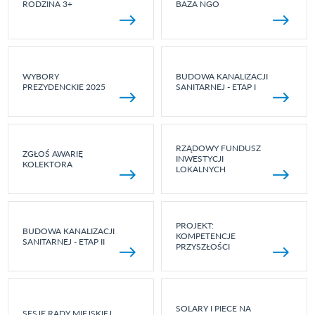
RODZINA 3+
BAZA NGO
WYBORY
BUDOWA KANALIZACJI
PREZYDENCKIE 2025
SANITARNEJ - ETAP I
RZĄDOWY FUNDUSZ
ZGŁOŚ AWARIĘ
INWESTYCJI
KOLEKTORA
LOKALNYCH
PROJEKT:
BUDOWA KANALIZACJI
KOMPETENCJE
SANITARNEJ - ETAP II
PRZYSZŁOŚCI
SOLARY I PIECE NA
SESJE RADY MIEJSKIEJ