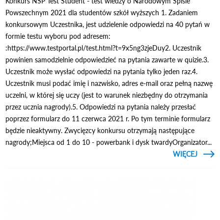
Konkurs NSP Test Student - test wiedzy o Narodowym Spisie
Powszechnym 2021 dla studentów szkół wyższych 1. Zadaniem
konkursowym Uczestnika, jest udzielenie odpowiedzi na 40 pytań w
formie testu wyboru pod adresem:
:https://www.testportal.pl/test.html?t=9x5ng3zjeDuy2. Uczestnik
powinien samodzielnie odpowiedzieć na pytania zawarte w quizie.3.
Uczestnik może wysłać odpowiedzi na pytania tylko jeden raz.4.
Uczestnik musi podać imię i nazwisko, adres e-mail oraz pełną nazwę
uczelni, w której się uczy (jest to warunek niezbędny do otrzymania
przez ucznia nagrody).5. Odpowiedzi na pytania należy przesłać
poprzez formularz do 11 czerwca 2021 r. Po tym terminie formularz
będzie nieaktywny. Zwycięzcy konkursu otrzymają następujące
nagrody;Miejsca od 1 do 10 - powerbank i dysk twardyOrganizator...
CZYTAJ
WIĘCEJ
KONK
NSP T
STUD