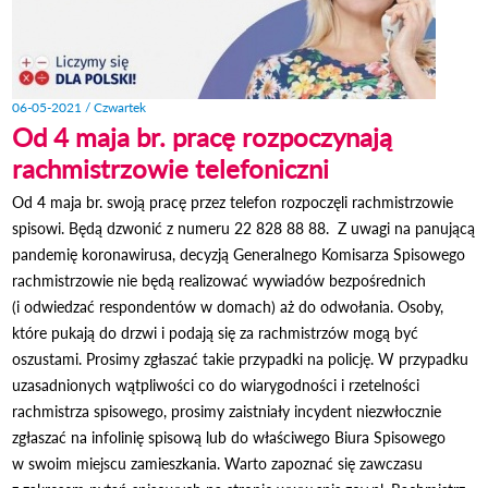
06-05-2021 / Czwartek
Od 4 maja br. pracę rozpoczynają
rachmistrzowie telefoniczni
Od 4 maja br. swoją pracę przez telefon rozpoczęli rachmistrzowie
spisowi. Będą dzwonić z numeru 22 828 88 88. Z uwagi na panującą
pandemię koronawirusa, decyzją Generalnego Komisarza Spisowego
rachmistrzowie nie będą realizować wywiadów bezpośrednich
(i odwiedzać respondentów w domach) aż do odwołania. Osoby,
które pukają do drzwi i podają się za rachmistrzów mogą być
oszustami. Prosimy zgłaszać takie przypadki na policję. W przypadku
uzasadnionych wątpliwości co do wiarygodności i rzetelności
rachmistrza spisowego, prosimy zaistniały incydent niezwłocznie
zgłaszać na infolinię spisową lub do właściwego Biura Spisowego
w swoim miejscu zamieszkania. Warto zapoznać się zawczasu