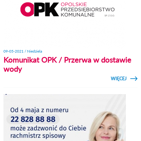
09-05-2021 / Niedziela
Komunikat OPK / Przerwa w dostawie
wody
CZYTAJ
WIĘCEJ
KOMUN
PRZ
DOST