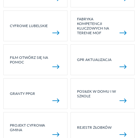
FABRYKA
KOMPETENCJI
CYFROWE LUBELSKIE
KLUCZOWYCH NA
TERENIE MOF
FILM OTWÓRZ SIĘ NA
GPR AKTUALIZACJA
POMOC
POSIŁEK W DOMU I W
GRANTY PPGR
SZKOLE
PROJEKT CYFROWA
REJESTR ŻŁOBKÓW
GMINA