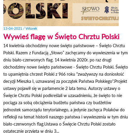
13-04-2021 / Wtorek
Wywieś flagę w Święto Chrztu Polski
14 kwietnia obchodzimy nowe święto państwowe – Święto Chrztu
Polski. Razem z Fundacją „Słowo” zachęcamy do wywieszenia w tym
dniu biało-czerwonych flag. 14 kwietnia 2020r. po raz drugi
obchodzimy nowe święto państwowe - Święto Chrztu Polski. Święto
to upamiętnia chrzest Polski z 966 roku "zważywszy na doniosłość
decyzji Mieszka I, uznawanej za początek Państwa Polskiego".Projekt
ustawy pojawił się w parlamencie 2 lata temu. Autorzy ustawy o
Święcie Chrztu Polski podkreślali w uzasadnieniu, że święto to nie
pociąga za sobą obciążenia budżetu państwa czy budżetów
jednostek samorządu terytorialnego, a jedynie zachęca Polaków do
refleksji na temat historii naszego państwa i wywieszenia w tym dniu
biało-czerwonych flag.Ustawa o Święcie Chrztu Polski zostało
ostatecznie przyjęta w dniu 3...