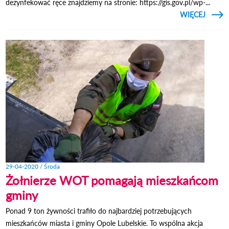
dezynfekować ręce znajdziemy na stronie: https://gis.gov.pl/wp-...
CZYTAJ
WIĘCEJ
O ZAG
CO
INF
RO
PLAN
29-04-2020 / Środa
Żołnierze WOT pomagają mieszkańcom
gminy
Ponad 9 ton żywności trafiło do najbardziej potrzebujących
mieszkańców miasta i gminy Opole Lubelskie. To wspólna akcja