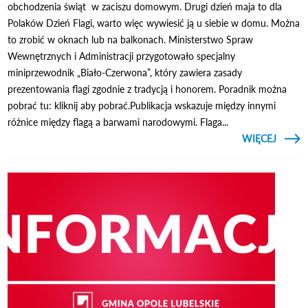
obchodzenia świąt w zaciszu domowym. Drugi dzień maja to dla
Polaków Dzień Flagi, warto więc wywiesić ją u siebie w domu. Można
to zrobić w oknach lub na balkonach. Ministerstwo Spraw
Wewnętrznych i Administracji przygotowało specjalny
miniprzewodnik „Biało-Czerwona”, który zawiera zasady
prezentowania flagi zgodnie z tradycją i honorem. Poradnik można
pobrać tu: kliknij aby pobrać.Publikacja wskazuje między innymi
różnice między flagą a barwami narodowymi. Flaga...
CZYTAJ
WIĘCEJ
O
MA
ZAC
WYWIE