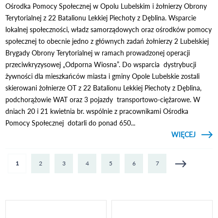
Ośrodka Pomocy Społecznej w Opolu Lubelskim i żołnierzy Obrony
Terytorialnej z 22 Batalionu Lekkiej Piechoty z Dęblina. Wsparcie
lokalnej społeczności, władz samorządowych oraz ośrodków pomocy
społecznej to obecnie jedno z głównych zadań żołnierzy 2 Lubelskiej
Brygady Obrony Terytorialnej w ramach prowadzonej operacji
przeciwkryzysowej „Odporna Wiosna”. Do wsparcia dystrybucji
żywności dla mieszkańców miasta i gminy Opole Lubelskie zostali
skierowani żołnierze OT z 22 Batalionu Lekkiej Piechoty z Dęblina,
podchorążowie WAT oraz 3 pojazdy transportowo-ciężarowe. W
dniach 20 i 21 kwietnia br. wspólnie z pracownikami Ośrodka
Pomocy Społecznej dotarli do ponad 650...
CZYTAJ
WIĘCEJ
O Ż
P
MIES
Strony
1
2
3
4
5
6
7