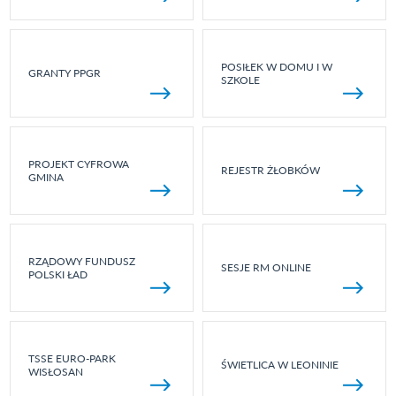
POSIŁEK W DOMU I W
GRANTY PPGR
SZKOLE
PROJEKT CYFROWA
REJESTR ŻŁOBKÓW
GMINA
RZĄDOWY FUNDUSZ
SESJE RM ONLINE
POLSKI ŁAD
TSSE EURO-PARK
ŚWIETLICA W LEONINIE
WISŁOSAN