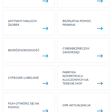
AKTYWNY MALUCH/
BEZPŁATNA POMOC
ŻŁOBEK
PRAWNA
CYBERBEZPIECZNY
BIORÓŻNORODNOŚĆ
SAMORZĄD
FABRYKA
KOMPETENCJI
CYFROWE LUBELSKIE
KLUCZOWYCH NA
TERENIE MOF
FILM OTWÓRZ SIĘ NA
GPR AKTUALIZACJA
POMOC