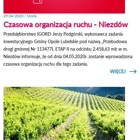
29-04-2020 / Środa
Czasowa organizacja ruchu - Niezdów
Przedsiębiorstwo IGORD Jerzy Podgórski, wykonawca zadania
inwestycyjnego Gminy Opole Lubelskie pod nazwą „Przebudowa
drogi gminnej Nr 113477L ETAP II na odcinku 2.458,63 mb w m.
Niezdów informuje, że od dnia 04.05.2020r. zostanie wprowadzona
czasowa organizacja ruchu dla tego zadania.
CZYTAJ
WIĘCEJ
O C
ORGAN
R
N