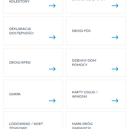
KOLEKTORY
DEKLARACJA
DROGI FDS
DOSTĘPNOŚCI
DZIENNY DOM
DROGI RFRD
POMOCY
KARTY USŁUG /
GKRPA
WNIOSKI
LODOWISKO / KORT
MAPA DRÓG
TENISOWY
GMINNYCH