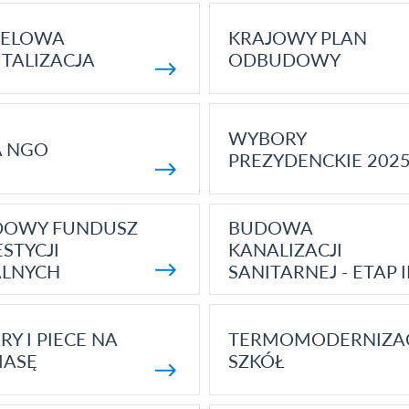
ELOWA
KRAJOWY PLAN
TALIZACJA
ODBUDOWY
WYBORY
A NGO
PREZYDENCKIE 202
DOWY FUNDUSZ
BUDOWA
STYCJI
KANALIZACJI
ALNYCH
SANITARNEJ - ETAP I
RY I PIECE NA
TERMOMODERNIZA
MASĘ
SZKÓŁ