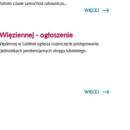
statnim czasie samochód ratowniczo...
CZYTAJ
WIĘCEJ
O
BURMISTRZ
ODEBRAŁ
PROMESĘ
NA
Więziennej - ogłoszenie
SAMOCHÓD
STRAŻACKI
ęziennej w Lublinie ogłasza rozpoczęcie postępowania
 jednostkach penitencjarnych okręgu lubelskiego.
CZYTAJ
WIĘCEJ
O NABÓR
DO SŁUŻBY
WIĘZIENNEJ
-
OGŁOSZENIE