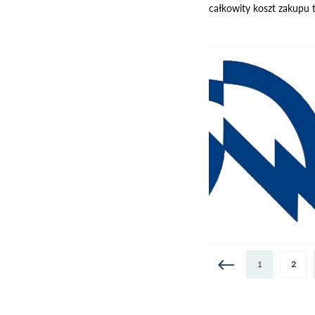
całkowity koszt zakupu 
Strony
1
2