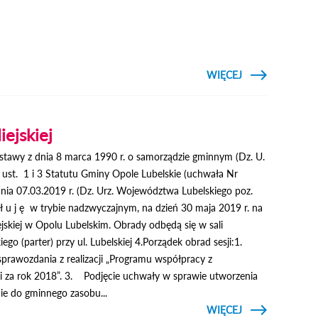
CZYTAJ
WIĘCEJ
O
OSTRZEŻENIE
PRZED
DESZCZEM I
BURZAMI
iejskiej
ustawy z dnia 8 marca 1990 r. o samorządzie gminnym (Dz. U.
6 ust. 1 i 3 Statutu Gminy Opole Lubelskie (uchwała Nr
nia 07.03.2019 r. (Dz. Urz. Województwa Lubelskiego poz.
 ł u j ę w trybie nadzwyczajnym, na dzień 30 maja 2019 r. na
ejskiej w Opolu Lubelskim. Obrady odbędą się w sali
ego (parter) przy ul. Lubelskiej 4.Porządek obrad sesji:1.
sprawozdania z realizacji „Programu współpracy z
 za rok 2018”. 3. Podjęcie uchwały w sprawie utworzenia
e do gminnego zasobu...
CZYTAJ
WIĘCEJ
O VIII