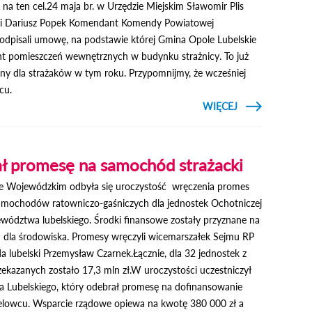
a ten cel.24 maja br. w Urzędzie Miejskim Sławomir Plis
o i Dariusz Popek Komendant Komendy Powiatowej
odpisali umowę, na podstawie której Gmina Opole Lubelskie
nt pomieszczeń wewnętrznych w budynku strażnicy. To już
y dla strażaków w tym roku. Przypomnijmy, że wcześniej
cu.
CZYTAJ
WIĘCEJ
O GMINA
WSPIERA
STRAŻAKÓW
ał promesę na samochód strażacki
ie Wojewódzkim odbyła się uroczystość wręczenia promes
amochodów ratowniczo-gaśniczych dla jednostek Ochotniczej
ewództwa lubelskiego. Środki finansowe zostały przyznane na
ń dla środowiska. Promesy wręczyli wicemarszałek Sejmu RP
 lubelski Przemysław Czarnek.Łącznie, dla 32 jednostek z
ekazanych zostało 17,3 mln zł.W uroczystości uczestniczył
la Lubelskiego, który odebrał promesę na dofinansowanie
owcu. Wsparcie rządowe opiewa na kwotę 380 000 zł a