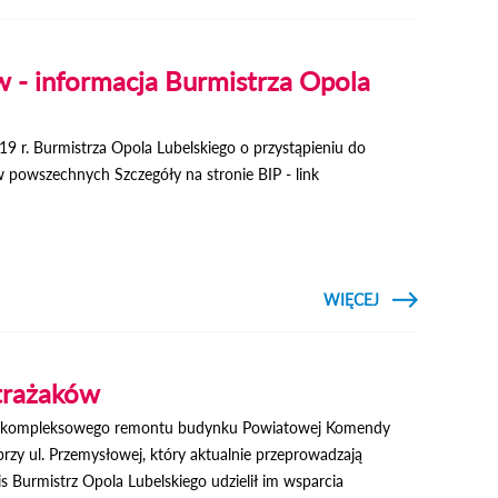
SESJA
RADY
MIEJSKIEJ
 - informacja Burmistrza Opola
19 r. Burmistrza Opola Lubelskiego o przystąpieniu do
powszechnych Szczegóły na stronie BIP - link
CZYTAJ
WIĘCEJ
O WYBORY
ŁAWNIKÓW -
INFORMACJA
BURMISTRZA
OPOLA
trażaków
LUBELSKIEGO
mi kompleksowego remontu budynku Powiatowej Komendy
rzy ul. Przemysłowej, który aktualnie przeprowadzają
s Burmistrz Opola Lubelskiego udzielił im wsparcia