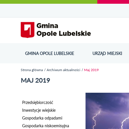
Urząd Miejski w Opolu Lubelskim - oficjaln
Przejdź
Przejdź
Przejdź do
Przejdź do
Przejdź do
Przejdź
Przejdź do
Przejdź
Przejdź
do
do
wyszukiwarki
ścieżki
kategorii
do
kalendarza
do
do
Przejdź do strony startow
mapy
menu
nawigacyjnej
aktualności
treści
wydarzeń
galerii
stopki
strony
zdjęć
GMINA OPOLE LUBELSKIE
URZĄD MIEJSKI
ODN
Strona główna
Archiwum aktualności
Maj 2019
Jesteś tutaj
MAJ 2019
Przedsiębiorczość
Inwestycje wiejskie
Gospodarka odpadami
Gospodarka niskoemisyjna