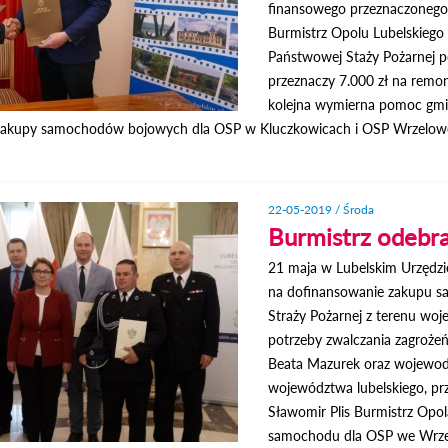
finansowego przeznaczonego n
Burmistrz Opolu Lubelskieg
Państwowej Staży Pożarnej p
przeznaczy 7.000 zł na remo
kolejna wymierna pomoc gmin
 zakupy samochodów bojowych dla OSP w Kluczkowicach i OSP Wrzelow
22-05-2019 / Środa
Burmistrz odebr
21 maja w Lubelskim Urzędz
na dofinansowanie zakupu s
Straży Pożarnej z terenu woj
potrzeby zwalczania zagroże
Beata Mazurek oraz wojewoda
województwa lubelskiego, prz
Sławomir Plis Burmistrz Opo
samochodu dla OSP we Wrzel