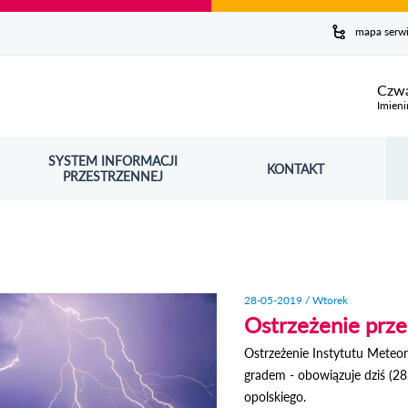
y serwis
mapa serw
ej
Czwa
Imieni
SYSTEM INFORMACJI
Szuk
KONTAKT
OŚNIK OTWORZY SIĘ W NOWYM OKNIE
PRZESTRZENNEJ
Wy
28-05-2019 / Wtorek
Ostrzeżenie prze
Ostrzeżenie Instytutu Meteor
gradem - obowiązuje dziś (28
opolskiego.