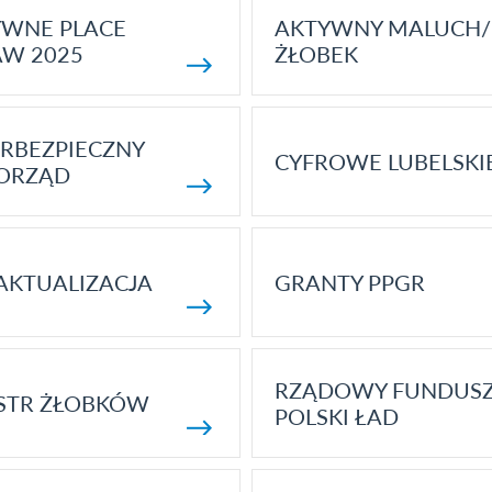
YWNE PLACE
AKTYWNY MALUCH/
AW 2025
ŻŁOBEK
RBEZPIECZNY
CYFROWE LUBELSKI
ORZĄD
AKTUALIZACJA
GRANTY PPGR
RZĄDOWY FUNDUS
STR ŻŁOBKÓW
POLSKI ŁAD