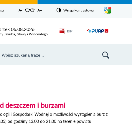
Pokaż/ukryj
isu
A-
pomniejsz czcionkę
A+
powiększ czcionkę
Wersja kontrastowa
Zresetuj czcionkę
listę
języków
Odnośnik
rtek 06.08.2026
BIP
Odnośnik
otworzy się w
ny Jakuba, Sławy i Wincentego
nowym oknie
otworzy
się w
aj
nowym
szukiwarka
oknie
d deszczem i burzami
ologii i Gospodarki Wodnej o możliwości wystąpienia burz z
.05) od godziny 13.00 do 21.00 na terenie powiatu