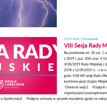
27-05-2019 / Poniedziałek
VIII Sesja Rady M
Na podstawie art. 20 ust. 1 
z 2019 r. poz. 506) oraz § 1
V/28/2019 Rady Miejskiej z d
2378 z 12.04.2019 r.) - z w o
godz. 9.00 VIII sesję Rady Mi
konferencyjnej Urzędu Miejski
Otwarcie sesji.2. Przyjęcie 
organizacjami pozarządowymi
Społecznej.4. Podjęcie uchwały w sprawie wyrażenia zgody na nabyci