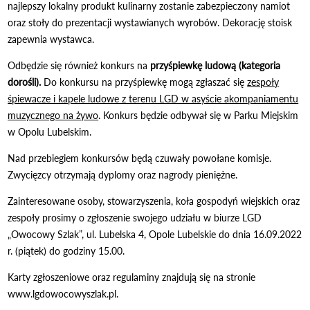
najlepszy lokalny produkt kulinarny zostanie zabezpieczony namiot
oraz stoły do prezentacji wystawianych wyrobów. Dekorację stoisk
zapewnia wystawca.
Odbędzie się również konkurs na
przyśpiewkę ludową (kategoria
dorośli).
Do konkursu na przyśpiewkę mogą zgłaszać się
zespoły
śpiewacze i kapele ludowe z terenu LGD w asyście akompaniamentu
muzycznego na żywo
. Konkurs będzie odbywał się w Parku Miejskim
w Opolu Lubelskim.
Nad przebiegiem konkursów będą czuwały powołane komisje.
Zwycięzcy otrzymają dyplomy oraz nagrody pieniężne.
Zainteresowane osoby, stowarzyszenia, koła gospodyń wiejskich oraz
zespoły prosimy o zgłoszenie swojego udziału w biurze LGD
„Owocowy Szlak”, ul. Lubelska 4, Opole Lubelskie do dnia 16.09.2022
r. (piątek) do godziny 15.00.
Karty zgłoszeniowe oraz regulaminy znajdują się na stronie
www.lgdowocowyszlak.pl.