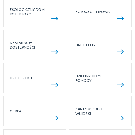
EKOLOGICZNY DOM -
BOISKO UL. LIPOWA
KOLEKTORY
DEKLARACJA
DROGI FDS
DOSTĘPNOŚCI
DZIENNY DOM
DROGI RFRD
POMOCY
KARTY USŁUG /
GKRPA
WNIOSKI