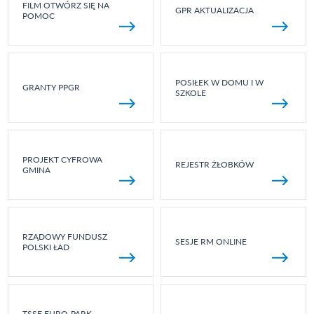
FILM OTWÓRZ SIĘ NA
GPR AKTUALIZACJA
POMOC
POSIŁEK W DOMU I W
GRANTY PPGR
SZKOLE
PROJEKT CYFROWA
REJESTR ŻŁOBKÓW
GMINA
RZĄDOWY FUNDUSZ
SESJE RM ONLINE
POLSKI ŁAD
TSSE EURO-PARK