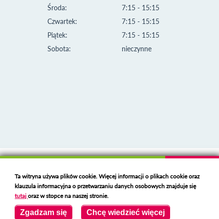
Środa:
7:15 - 15:15
Czwartek:
7:15 - 15:15
Piątek:
7:15 - 15:15
Sobota:
nieczynne
Klauzula informacyjna i polityka plików cookies
Ta witryna używa plików cookie. Więcej informacji o plikach cookie oraz
Deklaracja dostępności
klauzula informacyjna o przetwarzaniu danych osobowych znajduje się
Polski serwer RBL
https://polspam.pl/
tutaj
oraz w stopce na naszej stronie.
Copyright 2023 Urząd Miejski w Opolu Lubelskim
Zgadzam się
Chcę wiedzieć więcej
Created by
VOBACOM
Odnośnik otworzy się w nowym oknie