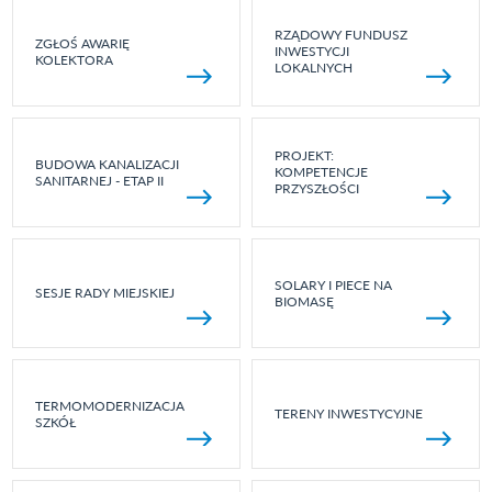
RZĄDOWY FUNDUSZ
ZGŁOŚ AWARIĘ
INWESTYCJI
KOLEKTORA
LOKALNYCH
PROJEKT:
BUDOWA KANALIZACJI
KOMPETENCJE
SANITARNEJ - ETAP II
PRZYSZŁOŚCI
SOLARY I PIECE NA
SESJE RADY MIEJSKIEJ
BIOMASĘ
TERMOMODERNIZACJA
TERENY INWESTYCYJNE
SZKÓŁ