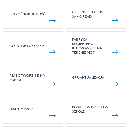
CYBERBEZPIECZNY
BIORÓŻNORODNOŚĆ
SAMORZĄD
FABRYKA
KOMPETENCJI
CYFROWE LUBELSKIE
KLUCZOWYCH NA
TERENIE MOF
FILM OTWÓRZ SIĘ NA
GPR AKTUALIZACJA
POMOC
POSIŁEK W DOMU I W
GRANTY PPGR
SZKOLE