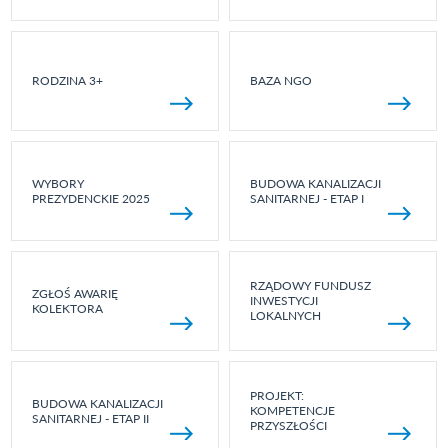
RODZINA 3+
BAZA NGO
WYBORY
BUDOWA KANALIZACJI
PREZYDENCKIE 2025
SANITARNEJ - ETAP I
RZĄDOWY FUNDUSZ
ZGŁOŚ AWARIĘ
INWESTYCJI
KOLEKTORA
LOKALNYCH
PROJEKT:
BUDOWA KANALIZACJI
KOMPETENCJE
SANITARNEJ - ETAP II
PRZYSZŁOŚCI