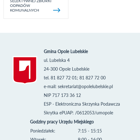
SELEKTYWNEJ ZBIÓRKI
ODPADÓW
KOMUNALNYCH
Gmina Opole Lubelskie
ul. Lubelska 4
24-300 Opole Lubelskie
tel. 81 827 72 01; 81 827 72 00
e-mail:
sekretariat@opolelubelskie.pl
NIP 717 173 36 12
ESP - Elektroniczna Skrzynka Podawcza
Skrytka ePUAP: /0612053/umopole
Godziny pracy Urzędu Miejskiego
Poniedziałek:
7:15 - 15:15
Wtorek:
8:00 - 16:00