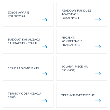
RZĄDOWY FUNDUSZ
ZGŁOŚ AWARIĘ
INWESTYCJI
KOLEKTORA
LOKALNYCH
PROJEKT:
BUDOWA KANALIZACJI
KOMPETENCJE
SANITARNEJ - ETAP II
PRZYSZŁOŚCI
SOLARY I PIECE NA
SESJE RADY MIEJSKIEJ
BIOMASĘ
TERMOMODERNIZACJA
TERENY INWESTYCYJNE
SZKÓŁ