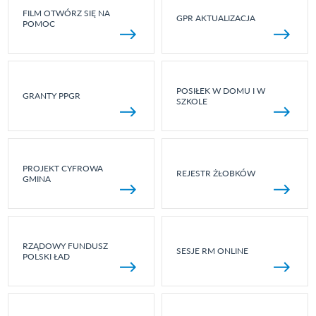
FILM OTWÓRZ SIĘ NA
GPR AKTUALIZACJA
POMOC
POSIŁEK W DOMU I W
GRANTY PPGR
SZKOLE
PROJEKT CYFROWA
REJESTR ŻŁOBKÓW
GMINA
RZĄDOWY FUNDUSZ
SESJE RM ONLINE
POLSKI ŁAD