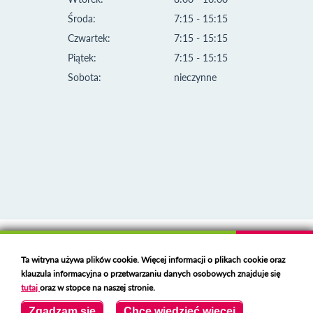
Środa:
7:15 - 15:15
Czwartek:
7:15 - 15:15
Piątek:
7:15 - 15:15
Sobota:
nieczynne
Klauzula informacyjna i polityka plików cookies
Ta witryna używa plików cookie. Więcej informacji o plikach cookie oraz
Deklaracja dostępności
klauzula informacyjna o przetwarzaniu danych osobowych znajduje się
Polski serwer RBL
https://polspam.pl/
tutaj
oraz w stopce na naszej stronie.
Copyright 2023 Urząd Miejski w Opolu Lubelskim
Zgadzam się
Chcę wiedzieć więcej