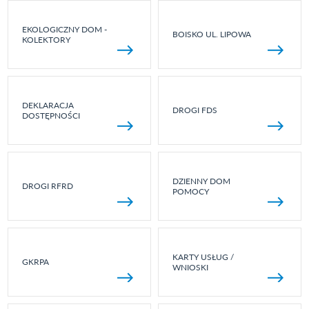
EKOLOGICZNY DOM -
BOISKO UL. LIPOWA
KOLEKTORY
DEKLARACJA
DROGI FDS
DOSTĘPNOŚCI
DZIENNY DOM
DROGI RFRD
POMOCY
KARTY USŁUG /
GKRPA
WNIOSKI