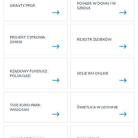
POSIŁEK W DOMU I W
GRANTY PPGR
SZKOLE
PROJEKT CYFROWA
REJESTR ŻŁOBKÓW
GMINA
RZĄDOWY FUNDUSZ
SESJE RM ONLINE
POLSKI ŁAD
TSSE EURO-PARK
ŚWIETLICA W LEONINIE
WISŁOSAN