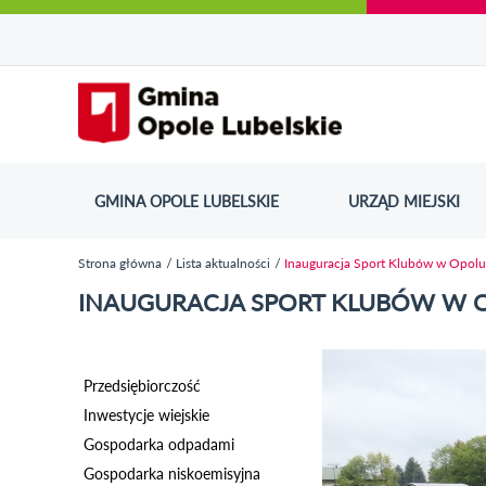
Urząd Miejski w Opolu Lubelskim - oficjaln
Przejdź
Przejdź
Przejdź do
Przejdź do
Przejdź do
Przejdź
Przejdź do
Przejdź
Przejdź
do
do
wyszukiwarki
ścieżki
kategorii
do
kalendarza
do
do
Przejdź do strony startow
mapy
menu
nawigacyjnej
aktualności
treści
wydarzeń
galerii
stopki
strony
zdjęć
GMINA OPOLE LUBELSKIE
URZĄD MIEJSKI
ODN
Strona główna
Lista aktualności
Inauguracja Sport Klubów w Opolu
Jesteś tutaj
INAUGURACJA SPORT KLUBÓW W O
Przedsiębiorczość
Inwestycje wiejskie
Gospodarka odpadami
Gospodarka niskoemisyjna