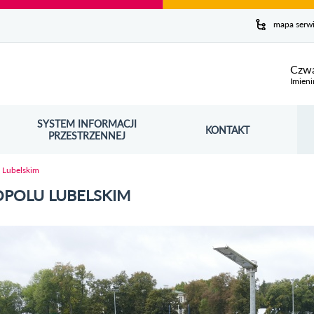
y serwis
mapa serw
ej
Czwa
Imieni
SYSTEM INFORMACJI
Szuk
KONTAKT
OŚNIK OTWORZY SIĘ W NOWYM OKNIE
PRZESTRZENNEJ
Wy
 Lubelskim
POLU LUBELSKIM