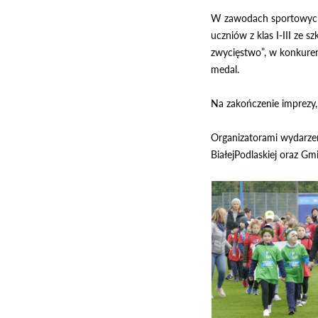
W zawodach sportowych 
uczniów z klas I-III ze 
zwycięstwo”, w konkure
medal.
Na zakończenie imprezy, 
Organizatorami wydarzen
BiałejPodlaskiej oraz Gm