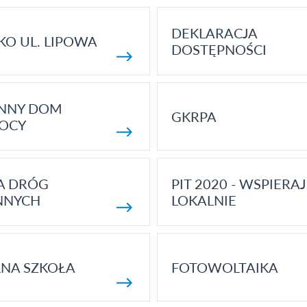
DEKLARACJA
KO UL. LIPOWA
DOSTĘPNOŚCI
ENNY DOM
GKRPA
OCY
A DRÓG
PIT 2020 - WSPIERAJ
NNYCH
LOKALNIE
NA SZKOŁA
FOTOWOLTAIKA