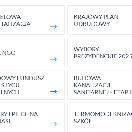
ELOWA
KRAJOWY PLAN
TALIZACJA
ODBUDOWY
WYBORY
A NGO
PREZYDENCKIE 202
DOWY FUNDUSZ
BUDOWA
STYCJI
KANALIZACJI
ALNYCH
SANITARNEJ - ETAP I
RY I PIECE NA
TERMOMODERNIZA
MASĘ
SZKÓŁ