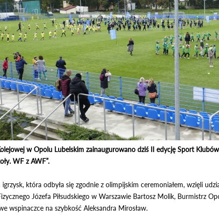
 Kolejowej w Opolu Lubelskim zainaugurowano dziś II edycję Sport Klub
oły. WF z AWF”.
igrzysk, która odbyła się zgodnie z olimpijskim ceremoniałem, wzięli udz
ycznego Józefa Piłsudskiego w Warszawie Bartosz Molik, Burmistrz Opol
a we wspinaczce na szybkość Aleksandra Mirosław.