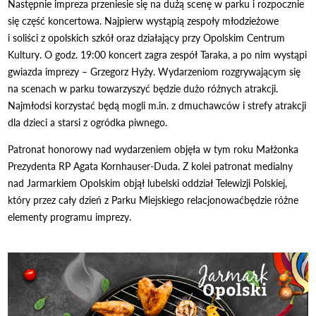
Następnie impreza przeniesie się na dużą scenę w parku i rozpocznie
się część koncertowa. Najpierw wystąpią zespoły młodzieżowe
i soliści z opolskich szkół oraz działający przy Opolskim Centrum
Kultury. O godz. 19:00 koncert zagra zespół Taraka, a po nim wystąpi
gwiazda imprezy – Grzegorz Hyży. Wydarzeniom rozgrywającym się
na scenach w parku towarzyszyć będzie dużo różnych atrakcji.
Najmłodsi korzystać będą mogli m.in. z dmuchawców i strefy atrakcji
dla dzieci a starsi z ogródka piwnego.
Patronat honorowy nad wydarzeniem objęła w tym roku Małżonka
Prezydenta RP Agata Kornhauser-Duda. Z kolei patronat medialny
nad Jarmarkiem Opolskim objął lubelski oddział Telewizji Polskiej,
który przez cały dzień z Parku Miejskiego relacjonowaćbędzie różne
elementy programu imprezy.