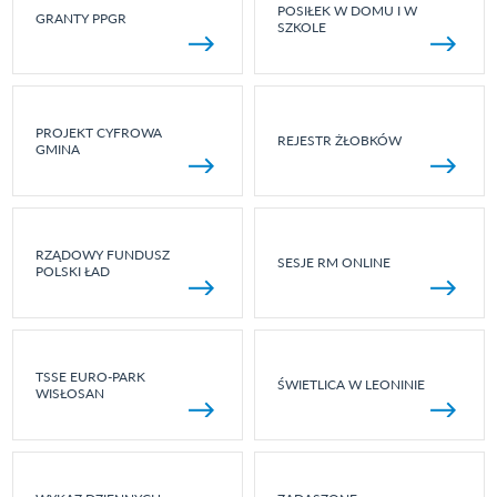
POSIŁEK W DOMU I W
GRANTY PPGR
SZKOLE
PROJEKT CYFROWA
REJESTR ŻŁOBKÓW
GMINA
RZĄDOWY FUNDUSZ
SESJE RM ONLINE
POLSKI ŁAD
TSSE EURO-PARK
ŚWIETLICA W LEONINIE
WISŁOSAN