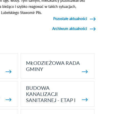
rych ujęć wody. Tym samym, mieszkańcy pozostawali bez
 bieżąco i szybko reagować w takich sytuacjach,
Lubelskiego Sławomir Plis.
Pozostałe aktualności
Archiwum aktualności
MŁODZIEŻOWA RADA
GMINY
BUDOWA
KANALIZACJI
5
SANITARNEJ - ETAP I