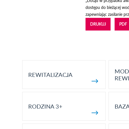
„Dotąd w przypadku awar
dostępu do bieżącej wod
zapewniając zasilanie p
DRUKUJ
PDF
MOD
REWITALIZACJA
REWI
RODZINA 3+
BAZ