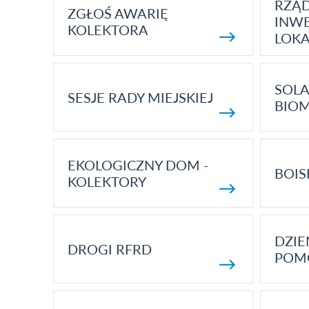
RZĄ
ZGŁOŚ AWARIĘ
INWE
KOLEKTORA
LOK
SOLA
SESJE RADY MIEJSKIEJ
BIO
EKOLOGICZNY DOM -
BOIS
KOLEKTORY
DZI
DROGI RFRD
POM