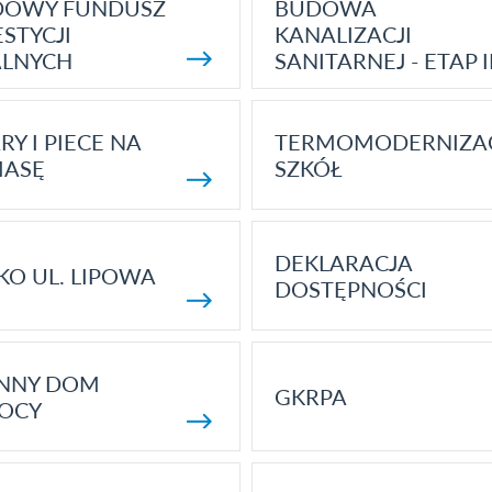
DOWY FUNDUSZ
BUDOWA
STYCJI
KANALIZACJI
ALNYCH
SANITARNEJ - ETAP I
RY I PIECE NA
TERMOMODERNIZA
MASĘ
SZKÓŁ
DEKLARACJA
KO UL. LIPOWA
DOSTĘPNOŚCI
ENNY DOM
GKRPA
OCY