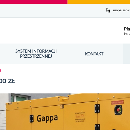
y serwis
mapa serw
ej
Pi
Imie
SYSTEM INFORMACJI
Szuk
KONTAKT
OŚNIK OTWORZY SIĘ W NOWYM OKNIE
PRZESTRZENNEJ
Wy
ł
00 ZŁ