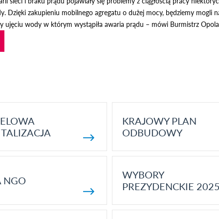
ii sieci i braku prądu pojawiały się problemy z ciągłością pracy niektó
y. Dzięki zakupieniu mobilnego agregatu o dużej mocy, będziemy mogli na
rzy ujęciu wody w którym wystąpiła awaria prądu – mówi Burmistrz Opola 
ELOWA
KRAJOWY PLAN
TALIZACJA
ODBUDOWY
WYBORY
A NGO
PREZYDENCKIE 202