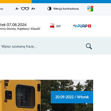
Pokaż/ukryj
isu
A-
pomniejsz czcionkę
A+
powiększ czcionkę
Wersja kontrastowa
Zresetuj czcionkę
listę
języków
Odnośnik
ątek 07.08.2026
BIP
Odnośnik
otworzy się w
niny Doroty, Kajetana i Klaudii
nowym oknie
otworzy
się w
aj
nowym
szukiwarka
oknie
20-09-2022 / Wtorek