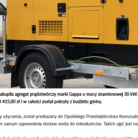
zakupiła agregat prądotwórczy marki Gappa o mocy znamionowej 30 kW. K
415,00 zł i w całości został pokryty z budżetu gminy.
użyczenia, został przekazany do Opolskiego Przedsiębiorstwa Komunalne
ym samym zapewnienia dostaw wody do mieszkańców. Takich ujęć jest na t