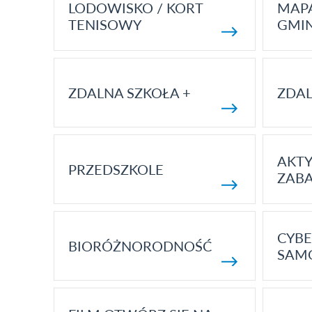
LODOWISKO / KORT
MAP
TENISOWY
GMI
ZDALNA SZKOŁA +
ZDAL
AKT
PRZEDSZKOLE
ZAB
CYBE
BIORÓŻNORODNOŚĆ
SAM