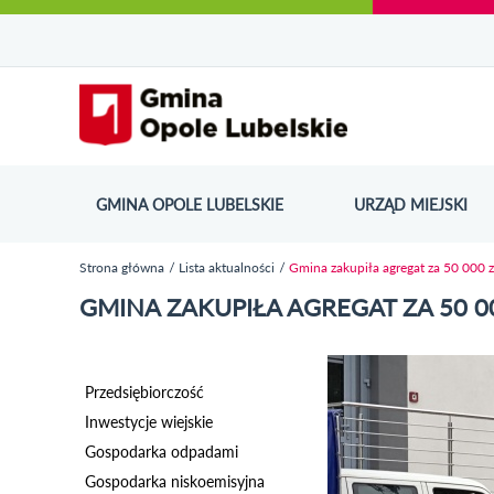
Urząd Miejski w Opolu Lubelskim - oficjaln
Przejdź
Przejdź
Przejdź do
Przejdź do
Przejdź do
Przejdź
Przejdź do
Przejdź
Przejdź
do
do
wyszukiwarki
ścieżki
kategorii
do
kalendarza
do
do
Przejdź do strony startow
mapy
menu
nawigacyjnej
aktualności
treści
wydarzeń
galerii
stopki
strony
zdjęć
GMINA OPOLE LUBELSKIE
URZĄD MIEJSKI
ODN
Strona główna
Lista aktualności
Gmina zakupiła agregat za 50 000 z
Jesteś tutaj
GMINA ZAKUPIŁA AGREGAT ZA 50 0
Przedsiębiorczość
Inwestycje wiejskie
Gospodarka odpadami
Gospodarka niskoemisyjna