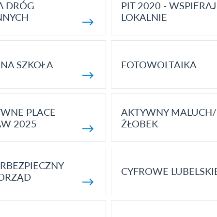
A DRÓG
PIT 2020 - WSPIERAJ
NNYCH
LOKALNIE
NA SZKOŁA
FOTOWOLTAIKA
YWNE PLACE
AKTYWNY MALUCH/
AW 2025
ŻŁOBEK
RBEZPIECZNY
CYFROWE LUBELSKI
ORZĄD