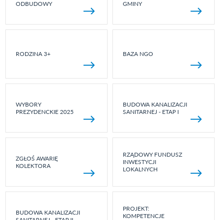
ODBUDOWY
GMINY
RODZINA 3+
BAZA NGO
WYBORY
BUDOWA KANALIZACJI
PREZYDENCKIE 2025
SANITARNEJ - ETAP I
RZĄDOWY FUNDUSZ
ZGŁOŚ AWARIĘ
INWESTYCJI
KOLEKTORA
LOKALNYCH
PROJEKT:
BUDOWA KANALIZACJI
KOMPETENCJE
SANITARNEJ - ETAP II