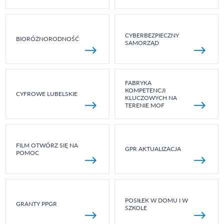
CYBERBEZPIECZNY
BIORÓŻNORODNOŚĆ
SAMORZĄD
FABRYKA
KOMPETENCJI
CYFROWE LUBELSKIE
KLUCZOWYCH NA
TERENIE MOF
FILM OTWÓRZ SIĘ NA
GPR AKTUALIZACJA
POMOC
POSIŁEK W DOMU I W
GRANTY PPGR
SZKOLE