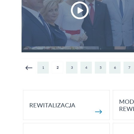
Strony
1
2
3
4
5
6
7
MOD
REWITALIZACJA
REWI