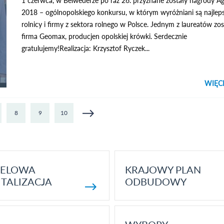
1 czerwca, w Belwederze po raz 26. przyznane zostały nagrody Ag
2018 – ogólnopolskiego konkursu, w którym wyróżniani są najleps
rolnicy i firmy z sektora rolnego w Polsce. Jednym z laureatów zos
firma Geomax, producjen opolskiej krówki. Serdecznie
gratulujemy!Realizacja: Krzysztof Ryczek...
WIĘC
KLIK
ZO
8
9
10
ELOWA
KRAJOWY PLAN
TALIZACJA
ODBUDOWY