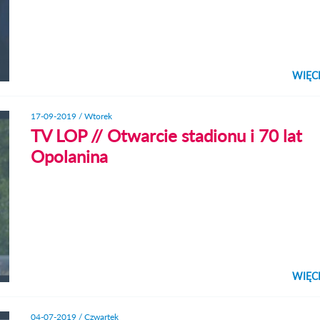
WIĘC
KLIK
ZO
17-09-2019 / Wtorek
TV LOP // Otwarcie stadionu i 70 lat
Opolanina
WIĘC
KLIK
ZO
04-07-2019 / Czwartek