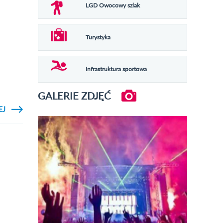
STADIONU I
LGD Owocowy szlak
70 LAT
OPOLANINA
Turystyka
Infrastruktura sportowa
GALERIE ZDJĘĆ
EJ
NIJ ABY
O
BACZYĆ
MATERIALE
TV LOP //
MEDALE
ZA
WSPÓLNE
50 LAT