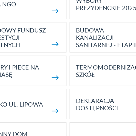
WYBORY
A NGO
PREZYDENCKIE 202
DOWY FUNDUSZ
BUDOWA
STYCJI
KANALIZACJI
ALNYCH
SANITARNEJ - ETAP I
RY I PIECE NA
TERMOMODERNIZA
MASĘ
SZKÓŁ
DEKLARACJA
KO UL. LIPOWA
DOSTĘPNOŚCI
ENNY DOM