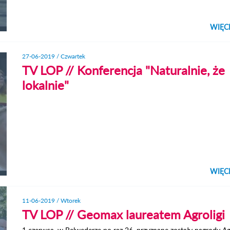
WIĘC
KLIK
ZO
27-06-2019 / Czwartek
TV LOP // Konferencja "Naturalnie, że
lokalnie"
WIĘC
KLIK
ZO
11-06-2019 / Wtorek
TV LOP // Geomax laureatem Agroligi