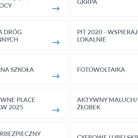
GKRPA
OCY
A DRÓG
PIT 2020 - WSPIERAJ
NNYCH
LOKALNIE
NA SZKOŁA
FOTOWOLTAIKA
YWNE PLACE
AKTYWNY MALUCH/
AW 2025
ŻŁOBEK
RBEZPIECZNY
CYFROWE LUBELSKI