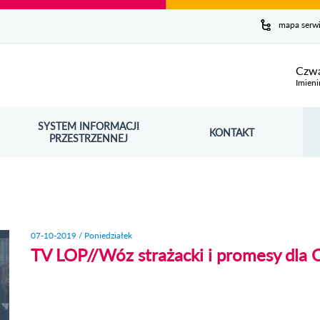
y serwis
mapa serw
ej
Czwa
Imieni
SYSTEM INFORMACJI
Szuk
KONTAKT
OŚNIK OTWORZY SIĘ W NOWYM OKNIE
PRZESTRZENNEJ
Wy
07-10-2019 / Poniedziałek
TV LOP//Wóz strażacki i promesy dla