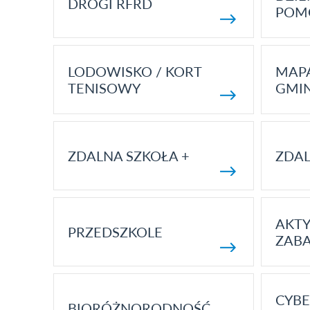
DROGI RFRD
POM
LODOWISKO / KORT
MAP
TENISOWY
GMI
ZDALNA SZKOŁA +
ZDAL
AKT
PRZEDSZKOLE
ZAB
CYBE
BIORÓŻNORODNOŚĆ