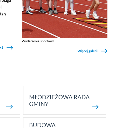
roLiga
i
tała
Wydarzenia sportowe
Zobacz galerie w kategori Wydarzenia sportowe
EJ
NIJ ABY
O
Więcej galerii
BACZYĆ
MATERIALE
TV LOP //
GEOMAX
LAUREATEM
AGROLIGI
MŁODZIEŻOWA RADA
GMINY
BUDOWA