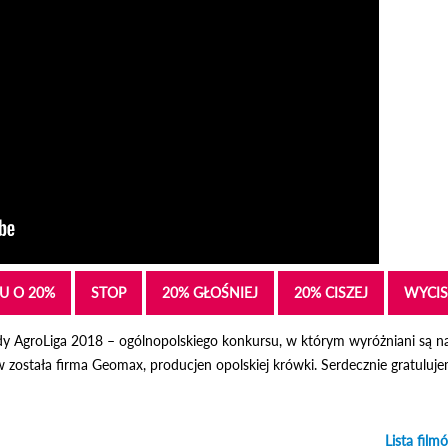
U O 20%
STOP
20% GŁOŚNIEJ
20% CISZEJ
WYCIS
dy AgroLiga 2018 – ogólnopolskiego konkursu, w którym wyróżniani są na
ów została firma Geomax, producjen opolskiej krówki. Serdecznie gratuluj
Lista film