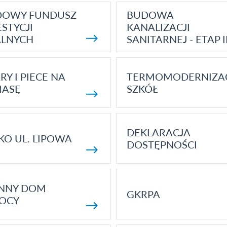
DOWY FUNDUSZ
BUDOWA
STYCJI
KANALIZACJI
ALNYCH
SANITARNEJ - ETAP I
RY I PIECE NA
TERMOMODERNIZA
MASĘ
SZKÓŁ
DEKLARACJA
KO UL. LIPOWA
DOSTĘPNOŚCI
ENNY DOM
GKRPA
OCY