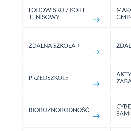
LODOWISKO / KORT
MAP
TENISOWY
GMI
ZDALNA SZKOŁA +
ZDAL
AKT
PRZEDSZKOLE
ZAB
CYBE
BIORÓŻNORODNOŚĆ
SAM