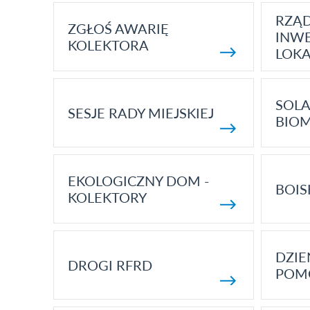
RZĄ
ZGŁOŚ AWARIĘ
INWE
KOLEKTORA
LOK
SOLA
SESJE RADY MIEJSKIEJ
BIO
EKOLOGICZNY DOM -
BOIS
KOLEKTORY
DZI
DROGI RFRD
POM