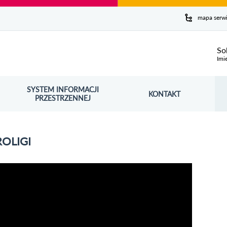
y serwis
mapa serw
ej
So
Imi
SYSTEM INFORMACJI
Szuk
KONTAKT
OŚNIK OTWORZY SIĘ W NOWYM OKNIE
PRZESTRZENNEJ
Wy
OLIGI