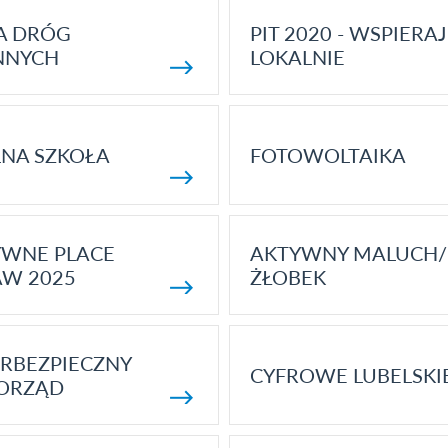
A DRÓG
PIT 2020 - WSPIERAJ
NNYCH
LOKALNIE
NA SZKOŁA
FOTOWOLTAIKA
YWNE PLACE
AKTYWNY MALUCH/
AW 2025
ŻŁOBEK
RBEZPIECZNY
CYFROWE LUBELSKI
ORZĄD