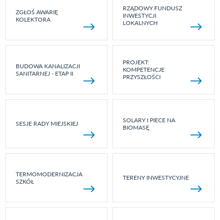
RZĄDOWY FUNDUSZ
ZGŁOŚ AWARIĘ
INWESTYCJI
KOLEKTORA
LOKALNYCH
PROJEKT:
BUDOWA KANALIZACJI
KOMPETENCJE
SANITARNEJ - ETAP II
PRZYSZŁOŚCI
SOLARY I PIECE NA
SESJE RADY MIEJSKIEJ
BIOMASĘ
TERMOMODERNIZACJA
TERENY INWESTYCYJNE
SZKÓŁ