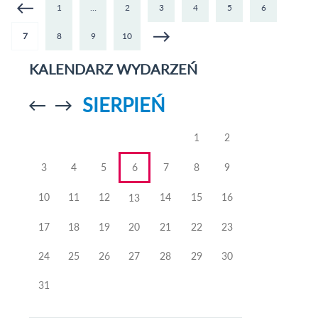
MED
Strony
1
…
2
3
4
5
6
WSPÓ
7
8
9
10
50
KALENDARZ WYDARZEŃ
SIERPIEŃ
Przejdź do
Przejdź do
poprzedniego
poprzedniego
miesiąca
miesiąca
1
2
3
4
5
6
7
8
9
10
11
12
14
15
16
13
17
18
19
20
21
22
23
24
25
26
27
28
29
30
31