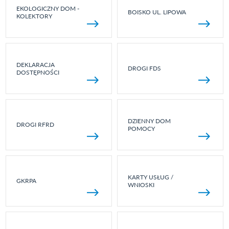
EKOLOGICZNY DOM -
BOISKO UL. LIPOWA
KOLEKTORY
DEKLARACJA
DROGI FDS
DOSTĘPNOŚCI
DZIENNY DOM
DROGI RFRD
POMOCY
KARTY USŁUG /
GKRPA
WNIOSKI