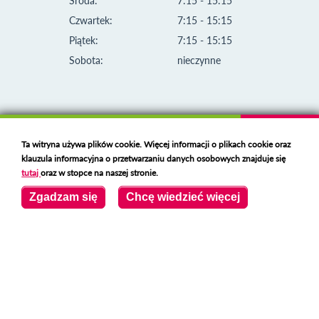
Środa:
7:15 - 15:15
Czwartek:
7:15 - 15:15
Piątek:
7:15 - 15:15
Sobota:
nieczynne
Ta witryna używa plików cookie. Więcej informacji o plikach cookie oraz
klauzula informacyjna o przetwarzaniu danych osobowych znajduje się
tutaj
oraz w stopce na naszej stronie.
Zgadzam się
Chcę wiedzieć więcej
Klauzula informacyjna i polityka plików cookies
Deklaracja dostępności
Polski serwer RBL
https://polspam.pl/
Copyright 2023 Urząd Miejski w Opolu Lubelskim
Created by
VOBACOM
Odnośnik otworzy się w nowym oknie