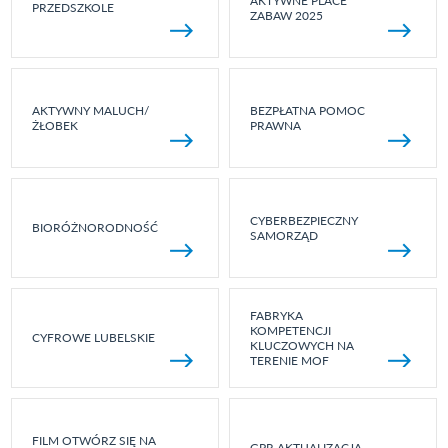
AKTYWNE PLACE
PRZEDSZKOLE
ZABAW 2025
AKTYWNY MALUCH/
BEZPŁATNA POMOC
ŻŁOBEK
PRAWNA
CYBERBEZPIECZNY
BIORÓŻNORODNOŚĆ
SAMORZĄD
FABRYKA
KOMPETENCJI
CYFROWE LUBELSKIE
KLUCZOWYCH NA
TERENIE MOF
FILM OTWÓRZ SIĘ NA
GPR AKTUALIZACJA