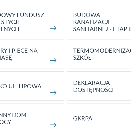
DOWY FUNDUSZ
BUDOWA
STYCJI
KANALIZACJI
ALNYCH
SANITARNEJ - ETAP I
RY I PIECE NA
TERMOMODERNIZA
MASĘ
SZKÓŁ
DEKLARACJA
KO UL. LIPOWA
DOSTĘPNOŚCI
ENNY DOM
GKRPA
OCY