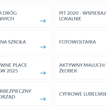
A DRÓG
PIT 2020 - WSPIERAJ
NNYCH
LOKALNIE
NA SZKOŁA
FOTOWOLTAIKA
YWNE PLACE
AKTYWNY MALUCH/
AW 2025
ŻŁOBEK
RBEZPIECZNY
CYFROWE LUBELSKI
ORZĄD