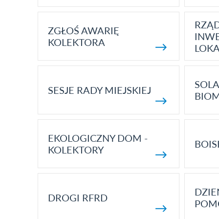
RZĄ
ZGŁOŚ AWARIĘ
INWE
KOLEKTORA
LOK
SOLA
SESJE RADY MIEJSKIEJ
BIO
EKOLOGICZNY DOM -
BOIS
KOLEKTORY
DZI
DROGI RFRD
POM