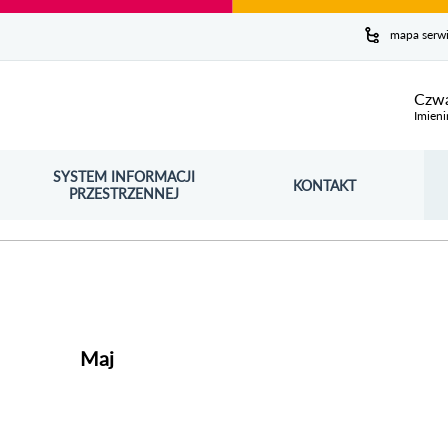
y serwis
mapa serw
ej
Czwa
Imieni
SYSTEM INFORMACJI
Szuk
KONTAKT
OŚNIK OTWORZY SIĘ W NOWYM OKNIE
PRZESTRZENNEJ
Wy
Maj