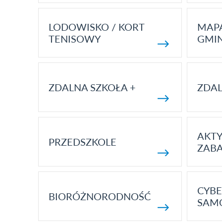
LODOWISKO / KORT
MAP
TENISOWY
GMI
ZDALNA SZKOŁA +
ZDAL
AKT
PRZEDSZKOLE
ZAB
CYBE
BIORÓŻNORODNOŚĆ
SAM