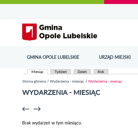
Urząd Miejski w Opolu Lubelskim - oficjaln
Przejdź
Przejdź
Przejdź do
Przejdź do
Przejdź do
Przejdź
Przejdź do
Przejdź
Przejdź
do
do
wyszukiwarki
ścieżki
kategorii
do
kalendarza
do
do
Przejdź do strony startow
mapy
menu
nawigacyjnej
aktualności
treści
wydarzeń
galerii
stopki
strony
zdjęć
GMINA OPOLE LUBELSKIE
URZĄD MIEJSKI
ODN
Miesiąc
(aktywna karta)
Tydzień
Dzień
Rok
Karty podstawowe
Strona główna
Wydarzenia - miesiąc
Wydarzenia - miesiąc
Jesteś tutaj
WYDARZENIA - MIESIĄC
Brak wydarzeń w tym miesiącu.