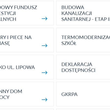
DOWY FUNDUSZ
BUDOWA
STYCJI
KANALIZACJI
ALNYCH
SANITARNEJ - ETAP I
RY I PIECE NA
TERMOMODERNIZA
MASĘ
SZKÓŁ
DEKLARACJA
KO UL. LIPOWA
DOSTĘPNOŚCI
ENNY DOM
GKRPA
OCY