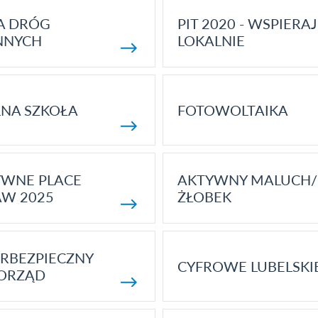
A DRÓG
PIT 2020 - WSPIERAJ
NNYCH
LOKALNIE
NA SZKOŁA
FOTOWOLTAIKA
YWNE PLACE
AKTYWNY MALUCH/
AW 2025
ŻŁOBEK
RBEZPIECZNY
CYFROWE LUBELSKI
ORZĄD