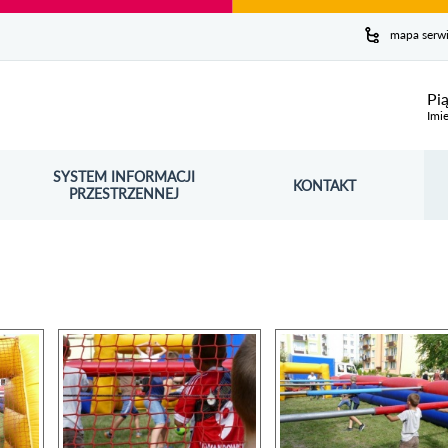
y serwis
mapa serw
ej
Pi
Imie
SYSTEM INFORMACJI
Szuk
KONTAKT
OŚNIK OTWORZY SIĘ W NOWYM OKNIE
PRZESTRZENNEJ
Wy