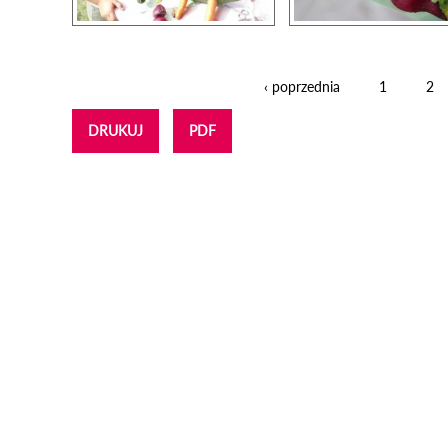
‹ poprzednia
1
2
Strony
DRUKUJ
PDF