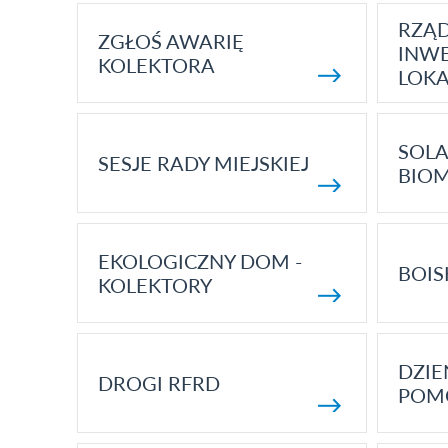
RZĄ
ZGŁOŚ AWARIĘ
INWE
KOLEKTORA
LOK
SOLA
SESJE RADY MIEJSKIEJ
BIO
EKOLOGICZNY DOM -
BOIS
KOLEKTORY
DZI
DROGI RFRD
POM