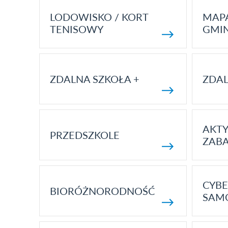
LODOWISKO / KORT
MAP
TENISOWY
GMI
ZDALNA SZKOŁA +
ZDAL
AKT
PRZEDSZKOLE
ZAB
CYBE
BIORÓŻNORODNOŚĆ
SAM