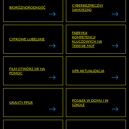
CYBERBEZPIECZNY
BIORÓŻNORODNOŚĆ
SAMORZĄD
FABRYKA
KOMPETENCJI
CYFROWE LUBELSKIE
KLUCZOWYCH NA
TERENIE MOF
FILM OTWÓRZ SIĘ NA
GPR AKTUALIZACJA
POMOC
POSIŁEK W DOMU I W
GRANTY PPGR
SZKOLE