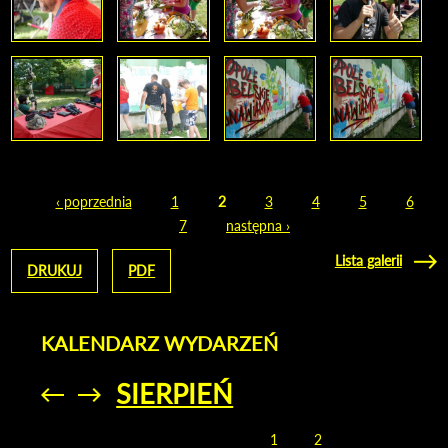
‹ poprzednia
1
2
3
4
5
6
Strony
7
następna ›
Lista galerii
DRUKUJ
PDF
KALENDARZ WYDARZEŃ
SIERPIEŃ
Przejdź do
Przejdź do
poprzedniego
poprzedniego
miesiąca
miesiąca
1
2