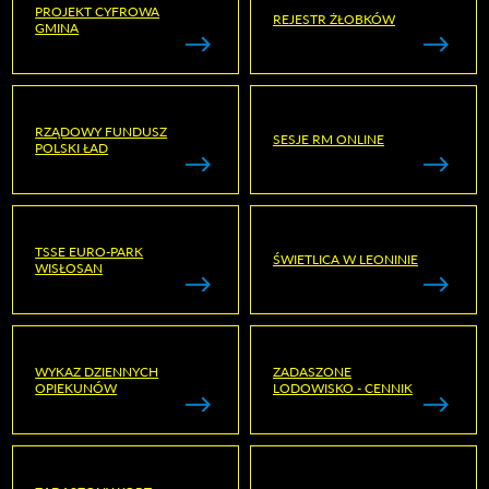
PROJEKT CYFROWA
REJESTR ŻŁOBKÓW
GMINA
RZĄDOWY FUNDUSZ
SESJE RM ONLINE
POLSKI ŁAD
TSSE EURO-PARK
ŚWIETLICA W LEONINIE
WISŁOSAN
WYKAZ DZIENNYCH
ZADASZONE
OPIEKUNÓW
LODOWISKO - CENNIK