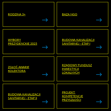
RODZINA 3+
BAZA NGO
WYBORY
BUDOWA KANALIZACJI
PREZYDENCKIE 2025
SANITARNEJ - ETAP I
RZĄDOWY FUNDUSZ
ZGŁOŚ AWARIĘ
INWESTYCJI
KOLEKTORA
LOKALNYCH
PROJEKT:
BUDOWA KANALIZACJI
KOMPETENCJE
SANITARNEJ - ETAP II
PRZYSZŁOŚCI