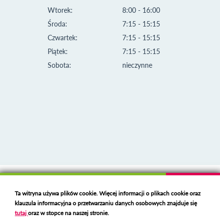
Wtorek:
8:00 - 16:00
Środa:
7:15 - 15:15
Czwartek:
7:15 - 15:15
Piątek:
7:15 - 15:15
Sobota:
nieczynne
Klauzula informacyjna i polityka plików cookies
Ta witryna używa plików cookie. Więcej informacji o plikach cookie oraz
Deklaracja dostępności
klauzula informacyjna o przetwarzaniu danych osobowych znajduje się
Polski serwer RBL
https://polspam.pl/
tutaj
oraz w stopce na naszej stronie.