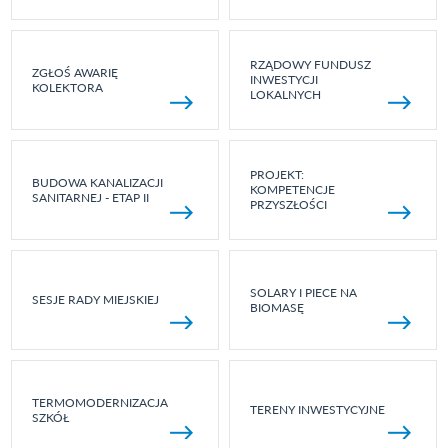
RZĄDOWY FUNDUSZ
ZGŁOŚ AWARIĘ
INWESTYCJI
KOLEKTORA
LOKALNYCH
PROJEKT:
BUDOWA KANALIZACJI
KOMPETENCJE
SANITARNEJ - ETAP II
PRZYSZŁOŚCI
SOLARY I PIECE NA
SESJE RADY MIEJSKIEJ
BIOMASĘ
TERMOMODERNIZACJA
TERENY INWESTYCYJNE
SZKÓŁ