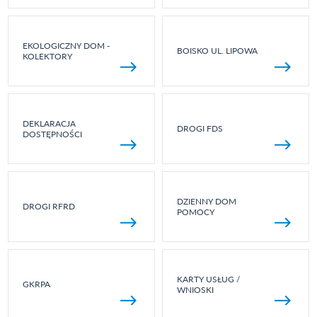
EKOLOGICZNY DOM -
BOISKO UL. LIPOWA
KOLEKTORY
DEKLARACJA
DROGI FDS
DOSTĘPNOŚCI
DZIENNY DOM
DROGI RFRD
POMOCY
KARTY USŁUG /
GKRPA
WNIOSKI