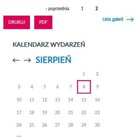
‹ poprzednia
1
2
Strony
Lista galerii
DRUKUJ
PDF
KALENDARZ WYDARZEŃ
SIERPIEŃ
Przejdź do
Przejdź do
poprzedniego
poprzedniego
miesiąca
miesiąca
1
2
3
4
5
6
7
8
9
10
11
12
13
14
16
15
17
18
19
20
21
22
23
24
25
26
27
28
29
30