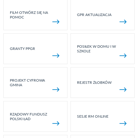
FILM OTWÓRZ SIĘ NA
GPR AKTUALIZACJA
POMOC
POSIŁEK W DOMU I W
GRANTY PPGR
SZKOLE
PROJEKT CYFROWA
REJESTR ŻŁOBKÓW
GMINA
RZĄDOWY FUNDUSZ
SESJE RM ONLINE
POLSKI ŁAD