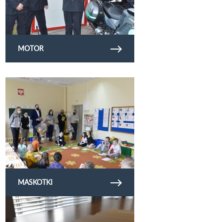
MOTOR
Obejrzyj galerię zdjęć maskotki
MASKOTKI
Obejrzyj galerię zdjęć dotacjesport21