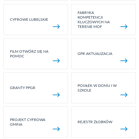
FABRYKA
KOMPETENCJI
CYFROWE LUBELSKIE
KLUCZOWYCH NA
TERENIE MOF
FILM OTWÓRZ SIĘ NA
GPR AKTUALIZACJA
POMOC
POSIŁEK W DOMU I W
GRANTY PPGR
SZKOLE
PROJEKT CYFROWA
REJESTR ŻŁOBKÓW
GMINA