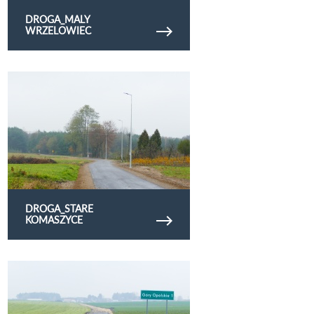
DROGA_MALY
WRZELOWIEC
Obejrzyj galerię zdjęć droga_stare komaszyce
DROGA_STARE
KOMASZYCE
Obejrzyj galerię zdjęć droga_gory