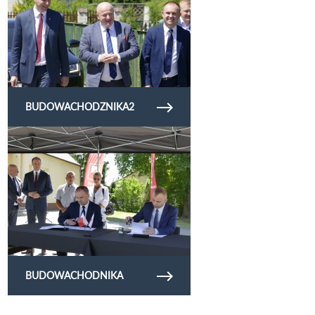
BUDOWACHODZNIKA2
Obejrzyj galerię zdjęć budowachodnika
BUDOWACHODNIKA