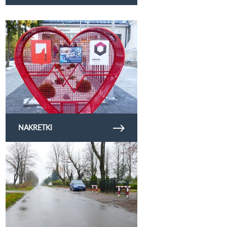
Obejrzyj galerię zdjęć nakretki
NAKRETKI
Obejrzyj galerię zdjęć droga_maly wrzelowiec