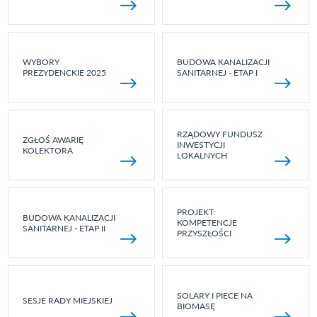
WYBORY
BUDOWA KANALIZACJI
PREZYDENCKIE 2025
SANITARNEJ - ETAP I
RZĄDOWY FUNDUSZ
ZGŁOŚ AWARIĘ
INWESTYCJI
KOLEKTORA
LOKALNYCH
PROJEKT:
BUDOWA KANALIZACJI
KOMPETENCJE
SANITARNEJ - ETAP II
PRZYSZŁOŚCI
SOLARY I PIECE NA
SESJE RADY MIEJSKIEJ
BIOMASĘ