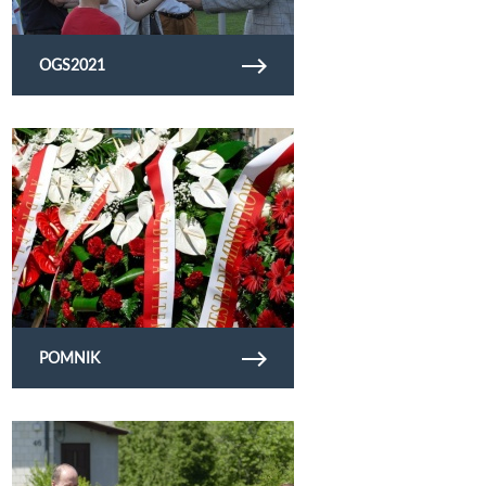
OGS2021
Obejrzyj galerię zdjęć pomnik
POMNIK
Obejrzyj galerię zdjęć budowachodznika2