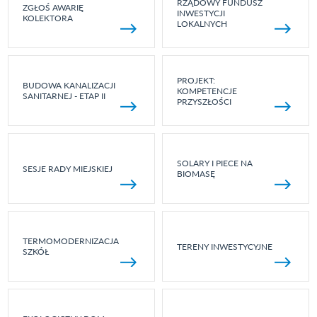
RZĄDOWY FUNDUSZ
ZGŁOŚ AWARIĘ
INWESTYCJI
KOLEKTORA
LOKALNYCH
PROJEKT:
BUDOWA KANALIZACJI
KOMPETENCJE
SANITARNEJ - ETAP II
PRZYSZŁOŚCI
SOLARY I PIECE NA
SESJE RADY MIEJSKIEJ
BIOMASĘ
TERMOMODERNIZACJA
TERENY INWESTYCYJNE
SZKÓŁ