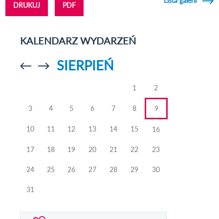
Lista galerii
DRUKUJ
PDF
KALENDARZ WYDARZEŃ
SIERPIEŃ
Przejdź do
Przejdź do
poprzedniego
poprzedniego
miesiąca
miesiąca
1
2
3
4
5
6
7
8
9
10
11
12
13
14
15
16
17
18
19
20
21
22
23
24
25
26
27
28
29
30
31