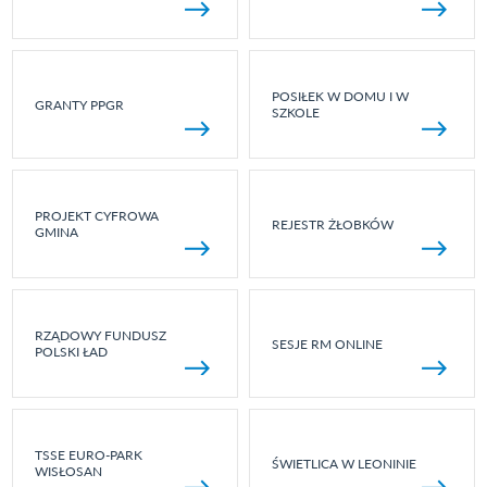
POSIŁEK W DOMU I W
GRANTY PPGR
SZKOLE
PROJEKT CYFROWA
REJESTR ŻŁOBKÓW
GMINA
RZĄDOWY FUNDUSZ
SESJE RM ONLINE
POLSKI ŁAD
TSSE EURO-PARK
ŚWIETLICA W LEONINIE
WISŁOSAN