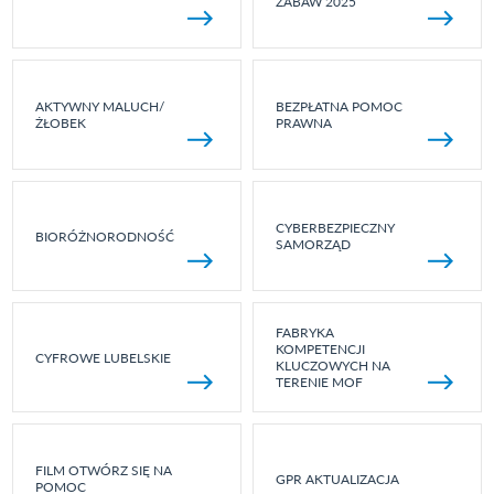
ZABAW 2025
AKTYWNY MALUCH/
BEZPŁATNA POMOC
ŻŁOBEK
PRAWNA
CYBERBEZPIECZNY
BIORÓŻNORODNOŚĆ
SAMORZĄD
FABRYKA
KOMPETENCJI
CYFROWE LUBELSKIE
KLUCZOWYCH NA
TERENIE MOF
FILM OTWÓRZ SIĘ NA
GPR AKTUALIZACJA
POMOC