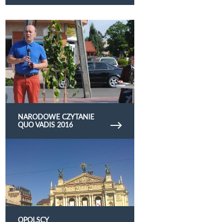
Obejrzyj galerię zdjęć narodowe czytanie quo
vadis 2016
NARODOWE CZYTANIE
QUO VADIS 2016
Obejrzyj galerię zdjęć Opolscy globtroterzy na
wyprawie u Hucułów
OPOLSCY