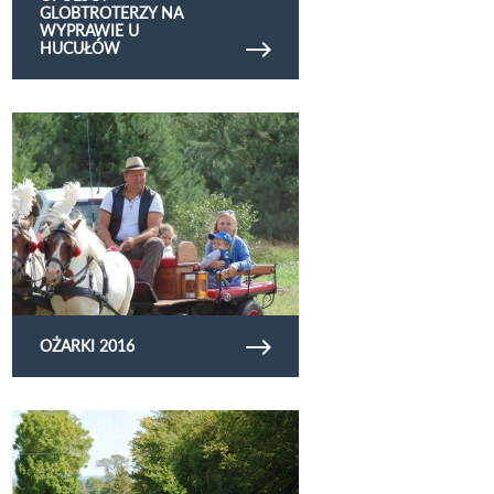
GLOBTROTERZY NA
WYPRAWIE U
HUCUŁÓW
Obejrzyj galerię zdjęć Ożarki 2016
OŻARKI 2016
Obejrzyj galerię zdjęć drogi wjazdowe