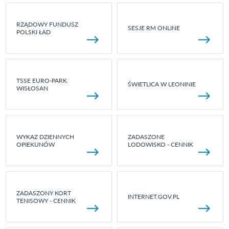
RZĄDOWY FUNDUSZ
SESJE RM ONLINE
POLSKI ŁAD
TSSE EURO-PARK
ŚWIETLICA W LEONINIE
WISŁOSAN
WYKAZ DZIENNYCH
ZADASZONE
OPIEKUNÓW
LODOWISKO - CENNIK
ZADASZONY KORT
INTERNET.GOV.PL
TENISOWY - CENNIK