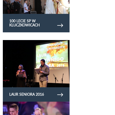
100 LECIE SP W
KLUCZKOWICACH
Obejrzyj galerię zdjęć laur seniora 2016
LAUR SENIORA 2016
Obejrzyj galerię zdjęć X Jubileuszowa opolska
Gala Tańca 2016