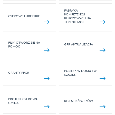
FABRYKA
KOMPETENCJI
CYFROWE LUBELSKIE
KLUCZOWYCH NA
TERENIE MOF
FILM OTWÓRZ SIĘ NA
GPR AKTUALIZACJA
POMOC
POSIŁEK W DOMU I W
GRANTY PPGR
SZKOLE
PROJEKT CYFROWA
REJESTR ŻŁOBKÓW
GMINA