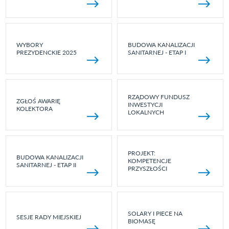
WYBORY
BUDOWA KANALIZACJI
PREZYDENCKIE 2025
SANITARNEJ - ETAP I
RZĄDOWY FUNDUSZ
ZGŁOŚ AWARIĘ
INWESTYCJI
KOLEKTORA
LOKALNYCH
PROJEKT:
BUDOWA KANALIZACJI
KOMPETENCJE
SANITARNEJ - ETAP II
PRZYSZŁOŚCI
SOLARY I PIECE NA
SESJE RADY MIEJSKIEJ
BIOMASĘ