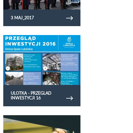
3 MAJ_2017
Obejrzyj galerię zdjęć Ulotka - Przeglad inwestycji
16
ULOTKA - PRZEGLAD
INWESTYCJI 16
Obejrzyj galerię zdjęć Festiwal Filmoffo 10/2017