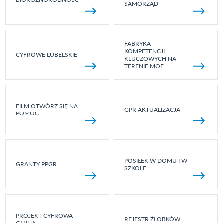
SAMORZĄD
FABRYKA
KOMPETENCJI
CYFROWE LUBELSKIE
KLUCZOWYCH NA
TERENIE MOF
FILM OTWÓRZ SIĘ NA
GPR AKTUALIZACJA
POMOC
POSIŁEK W DOMU I W
GRANTY PPGR
SZKOLE
PROJEKT CYFROWA
REJESTR ŻŁOBKÓW
GMINA