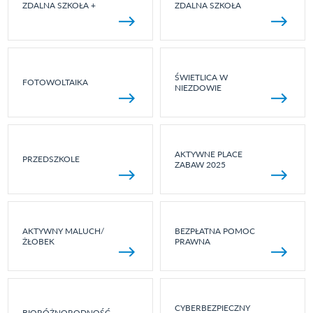
ZDALNA SZKOŁA +
ZDALNA SZKOŁA
ŚWIETLICA W
FOTOWOLTAIKA
NIEZDOWIE
AKTYWNE PLACE
PRZEDSZKOLE
ZABAW 2025
AKTYWNY MALUCH/
BEZPŁATNA POMOC
ŻŁOBEK
PRAWNA
CYBERBEZPIECZNY
BIORÓŻNORODNOŚĆ