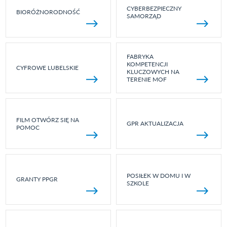
CYBERBEZPIECZNY
BIORÓŻNORODNOŚĆ
SAMORZĄD
FABRYKA
KOMPETENCJI
CYFROWE LUBELSKIE
KLUCZOWYCH NA
TERENIE MOF
FILM OTWÓRZ SIĘ NA
GPR AKTUALIZACJA
POMOC
POSIŁEK W DOMU I W
GRANTY PPGR
SZKOLE