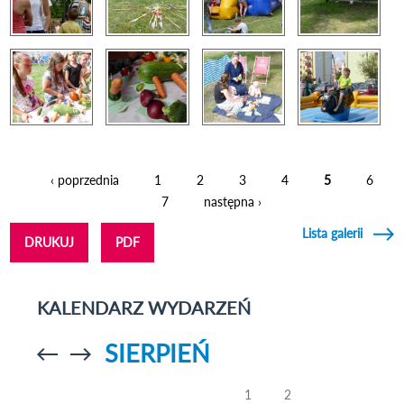
‹ poprzednia
1
2
3
4
5
6
Strony
7
następna ›
Lista galerii
DRUKUJ
PDF
KALENDARZ WYDARZEŃ
SIERPIEŃ
Przejdź do
Przejdź do
poprzedniego
poprzedniego
miesiąca
miesiąca
1
2