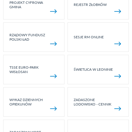
PROJEKT CYFROWA
REJESTR ŻŁOBKÓW
GMINA
RZĄDOWY FUNDUSZ
SESJE RM ONLINE
POLSKI ŁAD
TSSE EURO-PARK
ŚWIETLICA W LEONINIE
WISŁOSAN
WYKAZ DZIENNYCH
ZADASZONE
OPIEKUNÓW
LODOWISKO - CENNIK