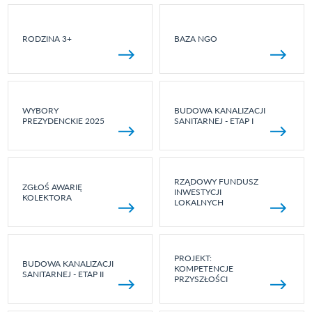
RODZINA 3+
BAZA NGO
WYBORY
BUDOWA KANALIZACJI
PREZYDENCKIE 2025
SANITARNEJ - ETAP I
RZĄDOWY FUNDUSZ
ZGŁOŚ AWARIĘ
INWESTYCJI
KOLEKTORA
LOKALNYCH
PROJEKT:
BUDOWA KANALIZACJI
KOMPETENCJE
SANITARNEJ - ETAP II
PRZYSZŁOŚCI