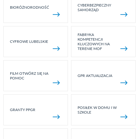
CYBERBEZPIECZNY
BIORÓŻNORODNOŚĆ
SAMORZĄD
FABRYKA
KOMPETENCJI
CYFROWE LUBELSKIE
KLUCZOWYCH NA
TERENIE MOF
FILM OTWÓRZ SIĘ NA
GPR AKTUALIZACJA
POMOC
POSIŁEK W DOMU I W
GRANTY PPGR
SZKOLE