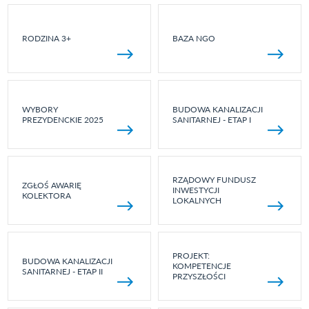
RODZINA 3+
BAZA NGO
WYBORY
BUDOWA KANALIZACJI
PREZYDENCKIE 2025
SANITARNEJ - ETAP I
RZĄDOWY FUNDUSZ
ZGŁOŚ AWARIĘ
INWESTYCJI
KOLEKTORA
LOKALNYCH
PROJEKT:
BUDOWA KANALIZACJI
KOMPETENCJE
SANITARNEJ - ETAP II
PRZYSZŁOŚCI