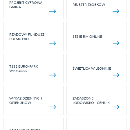
PROJEKT CYFROWA
REJESTR ŻŁOBKÓW
GMINA
RZĄDOWY FUNDUSZ
SESJE RM ONLINE
POLSKI ŁAD
TSSE EURO-PARK
ŚWIETLICA W LEONINIE
WISŁOSAN
WYKAZ DZIENNYCH
ZADASZONE
OPIEKUNÓW
LODOWISKO - CENNIK