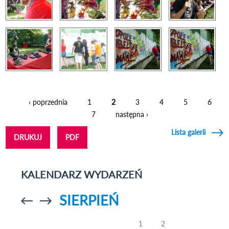
‹ poprzednia
1
2
3
4
5
6
Strony
7
następna ›
Lista galerii
DRUKUJ
PDF
KALENDARZ WYDARZEŃ
SIERPIEŃ
Przejdź do
Przejdź do
poprzedniego
poprzedniego
miesiąca
miesiąca
1
2