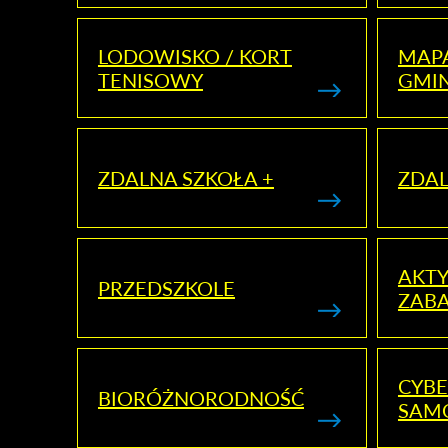
LODOWISKO / KORT
MAP
TENISOWY
GMI
ZDALNA SZKOŁA +
ZDAL
AKT
PRZEDSZKOLE
ZAB
CYBE
BIORÓŻNORODNOŚĆ
SAM