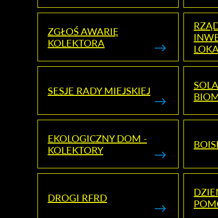
RZĄ
ZGŁOŚ AWARIĘ
INWE
KOLEKTORA
LOK
SOLA
SESJE RADY MIEJSKIEJ
BIO
EKOLOGICZNY DOM -
BOIS
KOLEKTORY
DZI
DROGI RFRD
POM