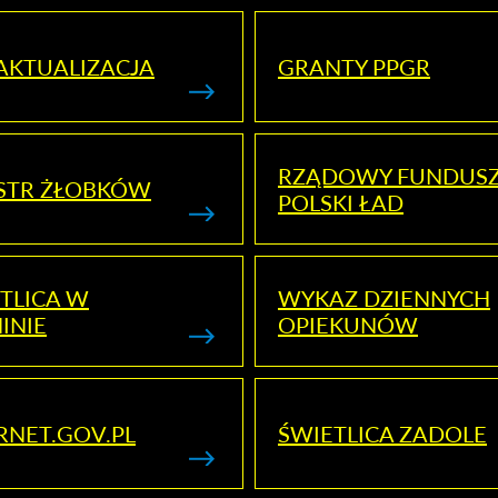
AKTUALIZACJA
GRANTY PPGR
RZĄDOWY FUNDUS
STR ŻŁOBKÓW
POLSKI ŁAD
TLICA W
WYKAZ DZIENNYCH
INIE
OPIEKUNÓW
RNET.GOV.PL
ŚWIETLICA ZADOLE