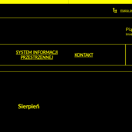
y serwis
mapa s
ej
Pi
Imie
SYSTEM INFORMACJI
Szu
KONTAKT
NOŚNIK OTWORZY SIĘ W NOWYM OKNIE
PRZESTRZENNEJ
Wy
Sierpień