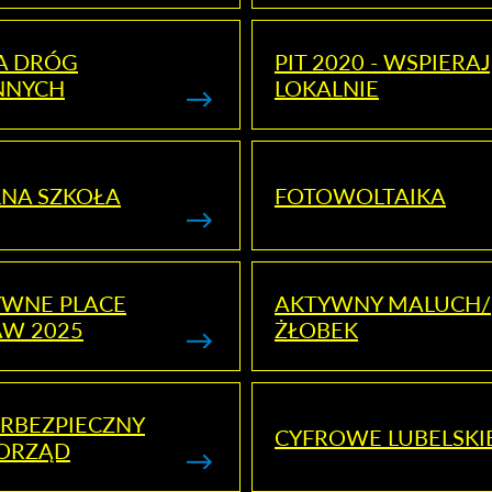
A DRÓG
PIT 2020 - WSPIERAJ
NNYCH
LOKALNIE
NA SZKOŁA
FOTOWOLTAIKA
YWNE PLACE
AKTYWNY MALUCH/
AW 2025
ŻŁOBEK
RBEZPIECZNY
CYFROWE LUBELSKI
ORZĄD