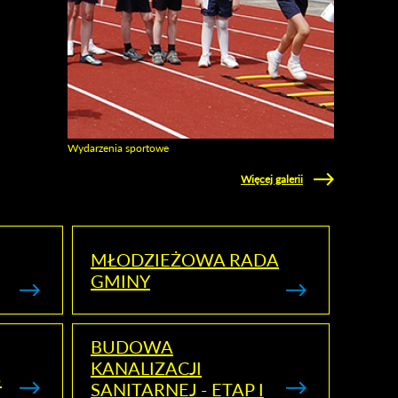
Wydarzenia sportowe
Zobacz galerie w kategori Wydarzenia sportowe
Więcej galerii
MŁODZIEŻOWA RADA
GMINY
BUDOWA
KANALIZACJI
5
SANITARNEJ - ETAP I