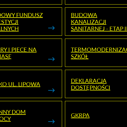
DOWY FUNDUSZ
BUDOWA
STYCJI
KANALIZACJI
ALNYCH
SANITARNEJ - ETAP I
RY I PIECE NA
TERMOMODERNIZA
MASĘ
SZKÓŁ
DEKLARACJA
KO UL. LIPOWA
DOSTĘPNOŚCI
ENNY DOM
GKRPA
OCY