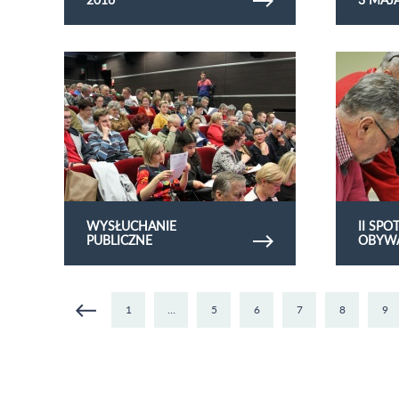
Obejrzyj galerię zdjęć Wysłuchanie publiczne
Obejrzyj galer
obywatelskiej
WYSŁUCHANIE
II SP
PUBLICZNE
OBYWA
1
…
5
6
7
8
9