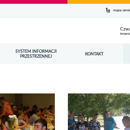
y serwis
mapa serw
ej
Czwa
Imieni
SYSTEM INFORMACJI
Szuk
KONTAKT
OŚNIK OTWORZY SIĘ W NOWYM OKNIE
PRZESTRZENNEJ
Wy
rię zdjęć Światowe Dni Młodzieży
Obejrzyj galerię zdjęć Turniej Siatkówki 
MRG