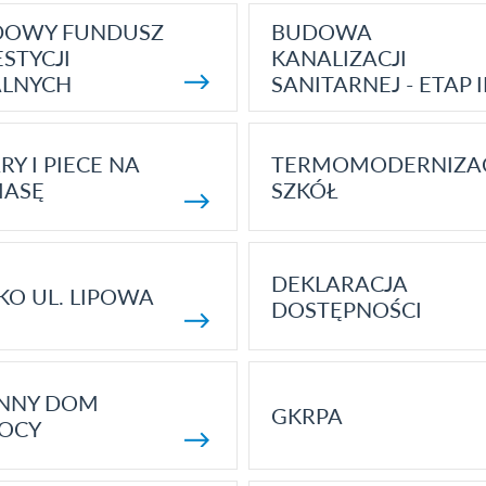
DOWY FUNDUSZ
BUDOWA
STYCJI
KANALIZACJI
ALNYCH
SANITARNEJ - ETAP I
RY I PIECE NA
TERMOMODERNIZA
MASĘ
SZKÓŁ
DEKLARACJA
KO UL. LIPOWA
DOSTĘPNOŚCI
ENNY DOM
GKRPA
OCY