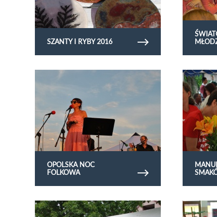
ŚWIAT
SZANTY I RYBY 2016
MŁODZ
Obejrzyj galerię zdjęć Opolska Noc Folkowa
Obejrzyj gal
2016
OPOLSKA NOC
MANU
FOLKOWA
SMAKÓ
Obejrzyj galerię zdjęć swieto wisni Lipsko
Obejrzyj gale