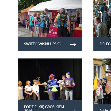
SWIETO WISNI LIPSKO
DELEG
Obejrzyj galerię zdjęć Podziel się grosikiem 2016
Obejrzyj gale
PODZIEL SIĘ GROSIKIEM
2016
3 MAJ