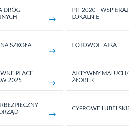
A DRÓG
PIT 2020 - WSPIERAJ
NNYCH
LOKALNIE
NA SZKOŁA
FOTOWOLTAIKA
YWNE PLACE
AKTYWNY MALUCH/
AW 2025
ŻŁOBEK
RBEZPIECZNY
CYFROWE LUBELSKI
ORZĄD