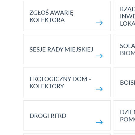
RZĄ
ZGŁOŚ AWARIĘ
INWE
KOLEKTORA
LOK
SOLA
SESJE RADY MIEJSKIEJ
BIO
EKOLOGICZNY DOM -
BOIS
KOLEKTORY
DZI
DROGI RFRD
POM