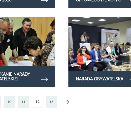
ię zdjęć II spotkanie narady
Obejrzyj galerię zdjęć Narada obywatels
OTKANIE NARADY
TELSKIEJ
NARADA OBYWATELSKA
10
11
12
13