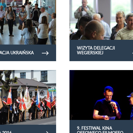
WIZYTA DELEGACJI
ACJA UKRAIŃSKA
WEGIERSKIEJ
rię zdjęć 3 maja 2016
Obejrzyj galerię zdjęć 9. Festiwal Kina 
Filmoffo
9. FESTIWAL KINA
A 2016
OFFOWEGO FILMOFFO