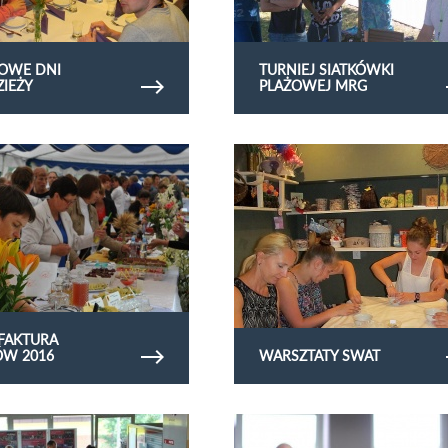
OWE DNI
TURNIEJ SIATKÓWKI
IEŻY
PLAŻOWEJ MRG
erię zdjęć Manufaktura Smaków
Obejrzyj galerię zdjęć Warsztaty SWAT
FAKTURA
W 2016
WARSZTATY SWAT
rię zdjęć delegacja ukraińska
Obejrzyj galerię zdjęć wizyta delegacji we