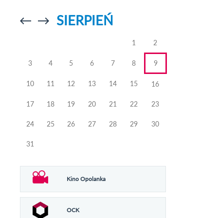
SIERPIEŃ
Przejdź do
Przejdź do
poprzedniego
poprzedniego
miesiąca
miesiąca
1
2
3
4
5
6
7
8
9
10
11
12
13
14
15
16
17
18
19
20
21
22
23
24
25
26
27
28
29
30
31
Kino Opolanka
OCK