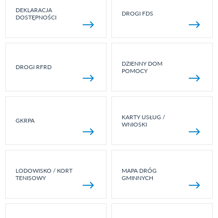
DEKLARACJA
DROGI FDS
DOSTĘPNOŚCI
DZIENNY DOM
DROGI RFRD
POMOCY
KARTY USŁUG /
GKRPA
WNIOSKI
LODOWISKO / KORT
MAPA DRÓG
TENISOWY
GMINNYCH