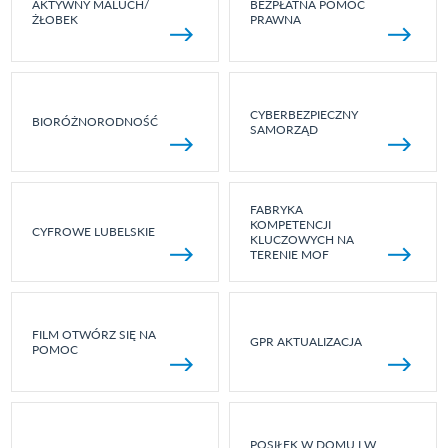
AKTYWNY MALUCH/
BEZPŁATNA POMOC
ŻŁOBEK
PRAWNA
CYBERBEZPIECZNY
BIORÓŻNORODNOŚĆ
SAMORZĄD
FABRYKA
KOMPETENCJI
CYFROWE LUBELSKIE
KLUCZOWYCH NA
TERENIE MOF
FILM OTWÓRZ SIĘ NA
GPR AKTUALIZACJA
POMOC
POSIŁEK W DOMU I W