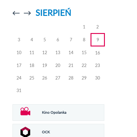
SIERPIEŃ
Przejdź do
Przejdź do
poprzedniego
poprzedniego
miesiąca
miesiąca
1
2
3
4
5
6
7
8
9
10
11
12
13
14
15
16
17
18
19
20
21
22
23
24
25
26
27
28
29
30
31
Kino Opolanka
OCK