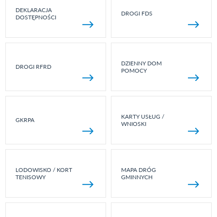
DEKLARACJA
DROGI FDS
DOSTĘPNOŚCI
DZIENNY DOM
DROGI RFRD
POMOCY
KARTY USŁUG /
GKRPA
WNIOSKI
LODOWISKO / KORT
MAPA DRÓG
TENISOWY
GMINNYCH