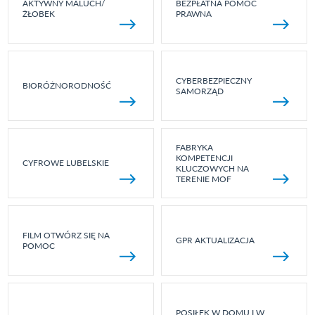
AKTYWNY MALUCH/
BEZPŁATNA POMOC
ŻŁOBEK
PRAWNA
CYBERBEZPIECZNY
BIORÓŻNORODNOŚĆ
SAMORZĄD
FABRYKA
KOMPETENCJI
CYFROWE LUBELSKIE
KLUCZOWYCH NA
TERENIE MOF
FILM OTWÓRZ SIĘ NA
GPR AKTUALIZACJA
POMOC
POSIŁEK W DOMU I W