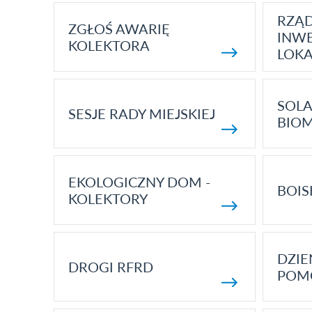
RZĄ
ZGŁOŚ AWARIĘ
INWE
KOLEKTORA
LOK
SOLA
SESJE RADY MIEJSKIEJ
BIO
EKOLOGICZNY DOM -
BOIS
KOLEKTORY
DZI
DROGI RFRD
POM