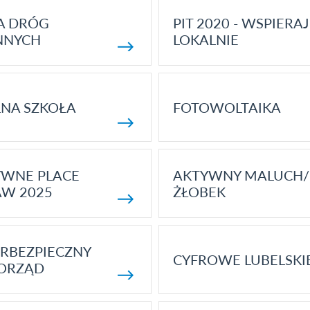
A DRÓG
PIT 2020 - WSPIERAJ
NNYCH
LOKALNIE
NA SZKOŁA
FOTOWOLTAIKA
YWNE PLACE
AKTYWNY MALUCH/
AW 2025
ŻŁOBEK
RBEZPIECZNY
CYFROWE LUBELSKI
ORZĄD