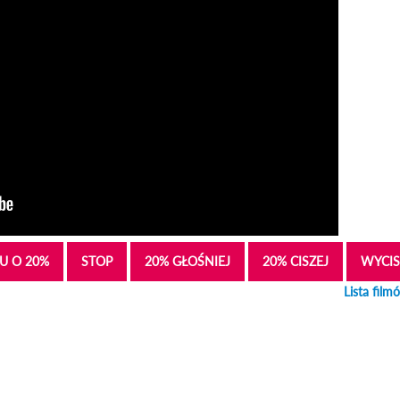
U O 20%
STOP
20% GŁOŚNIEJ
20% CISZEJ
WYCIS
Lista film