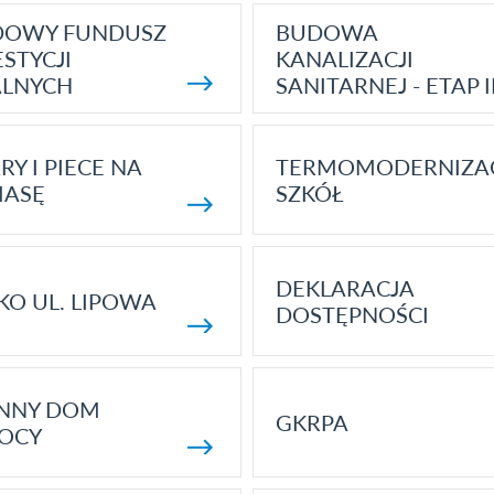
DOWY FUNDUSZ
BUDOWA
STYCJI
KANALIZACJI
ALNYCH
SANITARNEJ - ETAP I
RY I PIECE NA
TERMOMODERNIZA
MASĘ
SZKÓŁ
DEKLARACJA
KO UL. LIPOWA
DOSTĘPNOŚCI
ENNY DOM
GKRPA
OCY