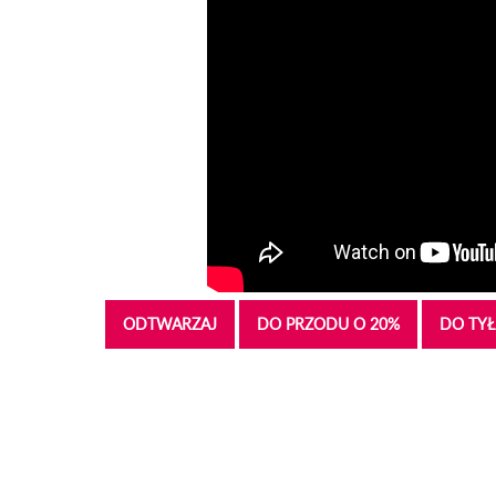
ODTWARZAJ
DO PRZODU O 20%
DO TYŁ