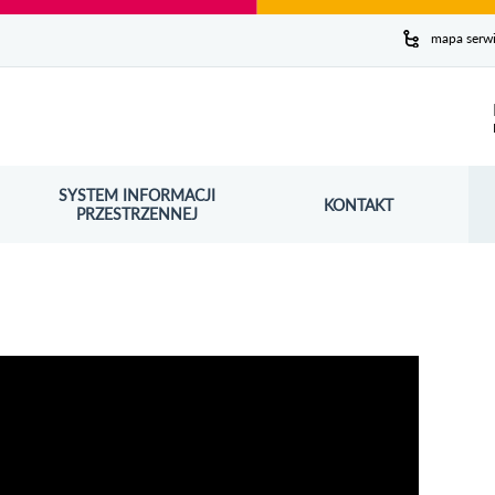
y serwis
mapa serw
ej
SYSTEM INFORMACJI
Szuk
KONTAKT
OŚNIK OTWORZY SIĘ W NOWYM OKNIE
PRZESTRZENNEJ
Wy