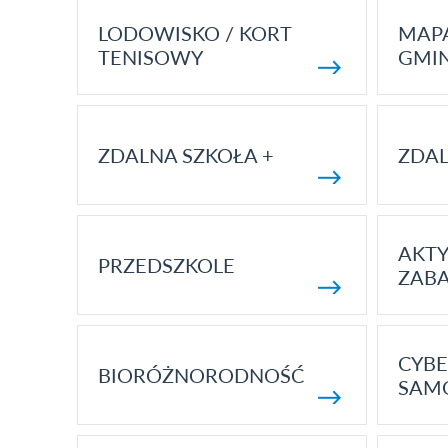
LODOWISKO / KORT
MAP
TENISOWY
GMI
ZDALNA SZKOŁA +
ZDAL
AKT
PRZEDSZKOLE
ZAB
CYBE
BIORÓŻNORODNOŚĆ
SAM