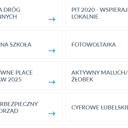
A DRÓG
PIT 2020 - WSPIERAJ
NNYCH
LOKALNIE
NA SZKOŁA
FOTOWOLTAIKA
YWNE PLACE
AKTYWNY MALUCH/
AW 2025
ŻŁOBEK
RBEZPIECZNY
CYFROWE LUBELSKI
ORZĄD