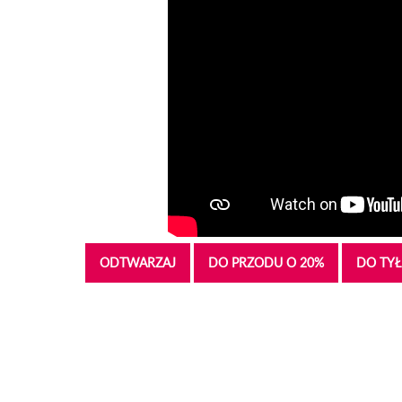
ODTWARZAJ
DO PRZODU O 20%
DO TYŁ