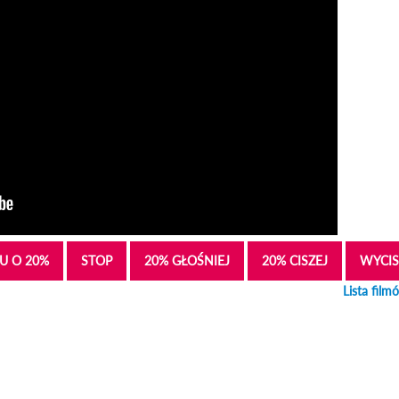
U O 20%
STOP
20% GŁOŚNIEJ
20% CISZEJ
WYCIS
Lista film