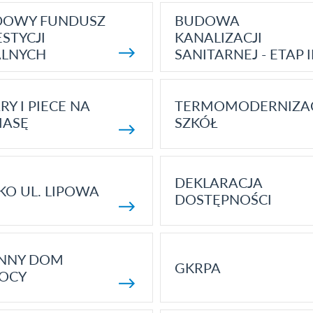
DOWY FUNDUSZ
BUDOWA
STYCJI
KANALIZACJI
ALNYCH
SANITARNEJ - ETAP I
RY I PIECE NA
TERMOMODERNIZA
MASĘ
SZKÓŁ
DEKLARACJA
KO UL. LIPOWA
DOSTĘPNOŚCI
ENNY DOM
GKRPA
OCY