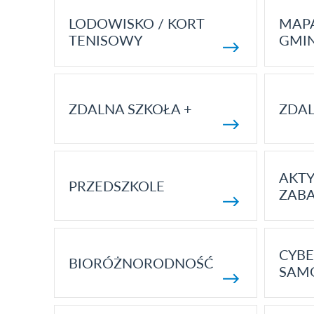
LODOWISKO / KORT
MAP
TENISOWY
GMI
ZDALNA SZKOŁA +
ZDAL
AKT
PRZEDSZKOLE
ZAB
CYBE
BIORÓŻNORODNOŚĆ
SAM