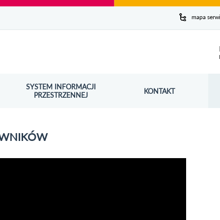
y serwis
mapa serw
ej
SYSTEM INFORMACJI
Szuk
KONTAKT
OŚNIK OTWORZY SIĘ W NOWYM OKNIE
PRZESTRZENNEJ
Wy
DOWNIKÓW