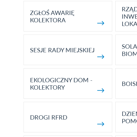
RZĄ
ZGŁOŚ AWARIĘ
INWE
KOLEKTORA
LOK
SOLA
SESJE RADY MIEJSKIEJ
BIO
EKOLOGICZNY DOM -
BOIS
KOLEKTORY
DZI
DROGI RFRD
POM