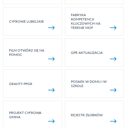
FABRYKA
KOMPETENCJI
CYFROWE LUBELSKIE
KLUCZOWYCH NA
TERENIE MOF
FILM OTWÓRZ SIĘ NA
GPR AKTUALIZACJA
POMOC
POSIŁEK W DOMU I W
GRANTY PPGR
SZKOLE
PROJEKT CYFROWA
REJESTR ŻŁOBKÓW
GMINA