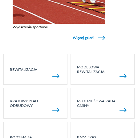
Wydarzenia sportowe
Zobacz galerie w kategori Wydarzenia sportowe
Więcej galerii
MODELOWA
REWITALIZACJA
REWITALIZACJA
KRAJOWY PLAN
MŁODZIEŻOWA RADA
ODBUDOWY
GMINY
RODZINA 3+
BAZA NGO