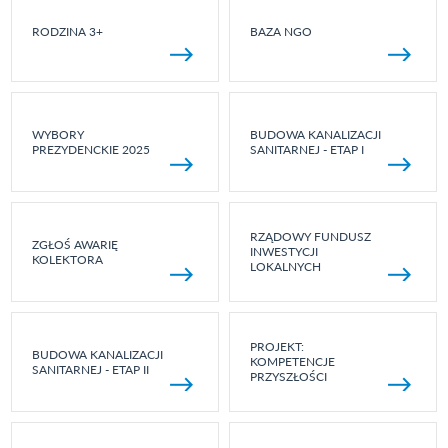
RODZINA 3+
BAZA NGO
WYBORY
BUDOWA KANALIZACJI
PREZYDENCKIE 2025
SANITARNEJ - ETAP I
RZĄDOWY FUNDUSZ
ZGŁOŚ AWARIĘ
INWESTYCJI
KOLEKTORA
LOKALNYCH
PROJEKT:
BUDOWA KANALIZACJI
KOMPETENCJE
SANITARNEJ - ETAP II
PRZYSZŁOŚCI