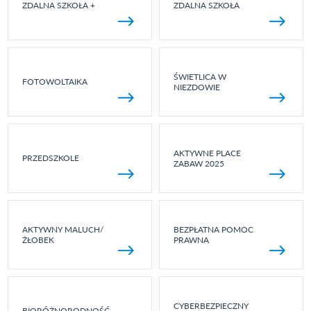
ZDALNA SZKOŁA +
ZDALNA SZKOŁA
ŚWIETLICA W
FOTOWOLTAIKA
NIEZDOWIE
AKTYWNE PLACE
PRZEDSZKOLE
ZABAW 2025
AKTYWNY MALUCH/
BEZPŁATNA POMOC
ŻŁOBEK
PRAWNA
CYBERBEZPIECZNY
BIORÓŻNORODNOŚĆ