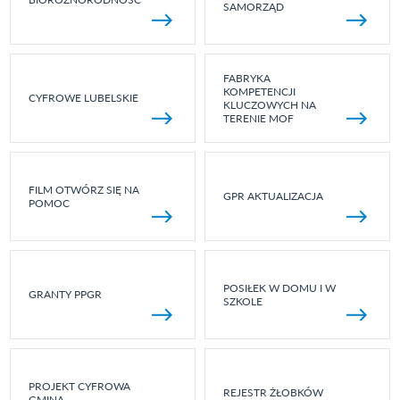
SAMORZĄD
FABRYKA
KOMPETENCJI
CYFROWE LUBELSKIE
KLUCZOWYCH NA
TERENIE MOF
FILM OTWÓRZ SIĘ NA
GPR AKTUALIZACJA
POMOC
POSIŁEK W DOMU I W
GRANTY PPGR
SZKOLE
PROJEKT CYFROWA
REJESTR ŻŁOBKÓW
GMINA