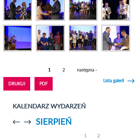
1
2
następna ›
Strony
Lista galerii
DRUKUJ
PDF
KALENDARZ WYDARZEŃ
SIERPIEŃ
Przejdź do
Przejdź do
poprzedniego
poprzedniego
miesiąca
miesiąca
1
2