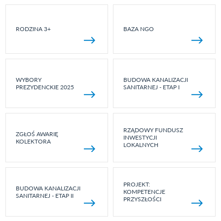
RODZINA 3+
BAZA NGO
WYBORY
BUDOWA KANALIZACJI
PREZYDENCKIE 2025
SANITARNEJ - ETAP I
RZĄDOWY FUNDUSZ
ZGŁOŚ AWARIĘ
INWESTYCJI
KOLEKTORA
LOKALNYCH
PROJEKT:
BUDOWA KANALIZACJI
KOMPETENCJE
SANITARNEJ - ETAP II
PRZYSZŁOŚCI