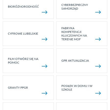
CYBERBEZPIECZNY
BIORÓŻNORODNOŚĆ
SAMORZĄD
FABRYKA
KOMPETENCJI
CYFROWE LUBELSKIE
KLUCZOWYCH NA
TERENIE MOF
FILM OTWÓRZ SIĘ NA
GPR AKTUALIZACJA
POMOC
POSIŁEK W DOMU I W
GRANTY PPGR
SZKOLE