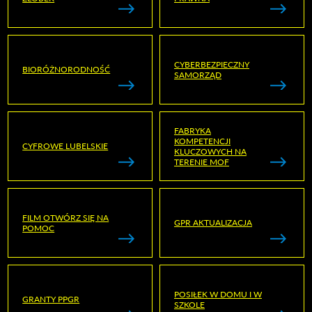
CYBERBEZPIECZNY
BIORÓŻNORODNOŚĆ
SAMORZĄD
FABRYKA
KOMPETENCJI
CYFROWE LUBELSKIE
KLUCZOWYCH NA
TERENIE MOF
FILM OTWÓRZ SIĘ NA
GPR AKTUALIZACJA
POMOC
POSIŁEK W DOMU I W
GRANTY PPGR
SZKOLE