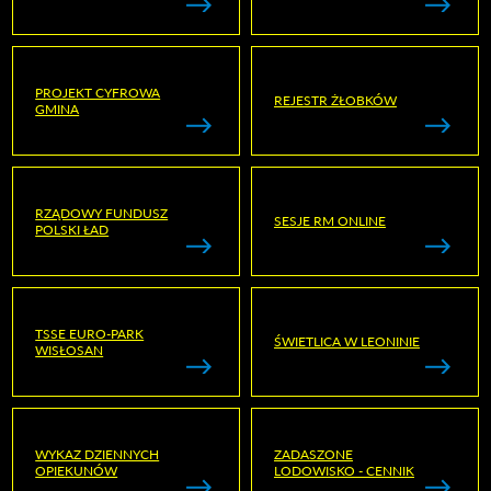
PROJEKT CYFROWA
REJESTR ŻŁOBKÓW
GMINA
RZĄDOWY FUNDUSZ
SESJE RM ONLINE
POLSKI ŁAD
TSSE EURO-PARK
ŚWIETLICA W LEONINIE
WISŁOSAN
WYKAZ DZIENNYCH
ZADASZONE
OPIEKUNÓW
LODOWISKO - CENNIK