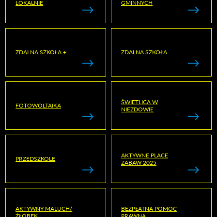
LOKALNIE
GMINNYCH
ZDALNA SZKOŁA +
ZDALNA SZKOŁA
ŚWIETLICA W
FOTOWOLTAIKA
NIEZDOWIE
AKTYWNE PLACE
PRZEDSZKOLE
ZABAW 2025
AKTYWNY MALUCH/
BEZPŁATNA POMOC
ŻŁOBEK
PRAWNA