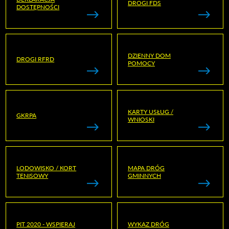
DROGI FDS
DOSTĘPNOŚCI
DZIENNY DOM
DROGI RFRD
POMOCY
KARTY USŁUG /
GKRPA
WNIOSKI
LODOWISKO / KORT
MAPA DRÓG
TENISOWY
GMINNYCH
PIT 2020 - WSPIERAJ
WYKAZ DRÓG