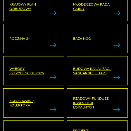
KRAJOWY PLAN
MŁODZIEŻOWA RADA
ODBUDOWY
GMINY
RODZINA 3+
BAZA NGO
WYBORY
BUDOWA KANALIZACJI
PREZYDENCKIE 2025
SANITARNEJ - ETAP I
RZĄDOWY FUNDUSZ
ZGŁOŚ AWARIĘ
INWESTYCJI
KOLEKTORA
LOKALNYCH
PROJEKT: