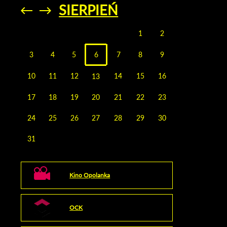
SIERPIEŃ
Przejdź do
Przejdź do
poprzedniego
poprzedniego
miesiąca
miesiąca
1
2
3
4
5
6
7
8
9
10
11
12
14
15
16
13
17
18
19
20
21
22
23
24
25
26
27
28
29
30
31
Kino Opolanka
OCK