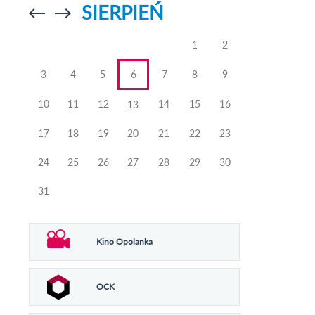
SIERPIEŃ
Przejdź do
Przejdź do
poprzedniego
poprzedniego
miesiąca
miesiąca
1
2
3
4
5
6
7
8
9
10
11
12
14
15
16
13
17
18
19
20
21
22
23
24
25
26
27
28
29
30
31
Kino Opolanka
OCK