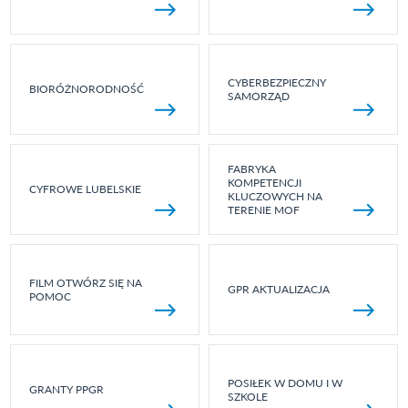
CYBERBEZPIECZNY
BIORÓŻNORODNOŚĆ
SAMORZĄD
FABRYKA
KOMPETENCJI
CYFROWE LUBELSKIE
KLUCZOWYCH NA
TERENIE MOF
FILM OTWÓRZ SIĘ NA
GPR AKTUALIZACJA
POMOC
POSIŁEK W DOMU I W
GRANTY PPGR
SZKOLE